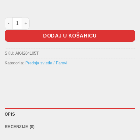
Prednji far Polo 2014- TYC količina
DODAJ U KOŠARICU
SKU:
AK4284105T
Kategorija:
Prednja svjetla / Farovi
OPIS
RECENZIJE (0)