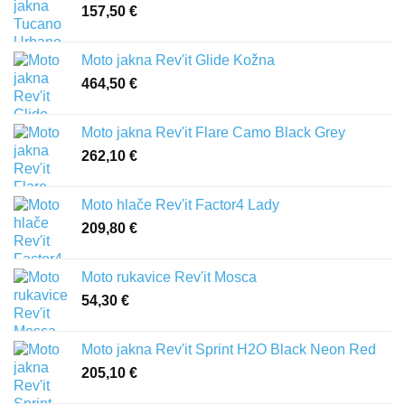
157,50
€
Moto jakna Rev'it Glide Kožna
464,50
€
Moto jakna Rev'it Flare Camo Black Grey
262,10
€
Moto hlače Rev'it Factor4 Lady
209,80
€
Moto rukavice Rev'it Mosca
54,30
€
Moto jakna Rev'it Sprint H2O Black Neon Red
205,10
€