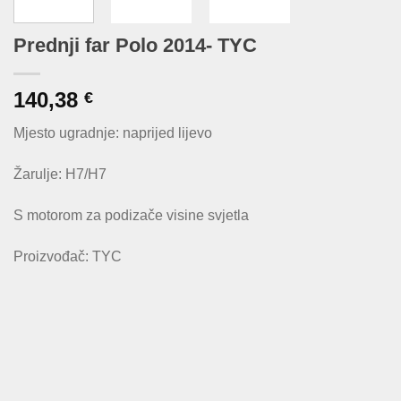
Prednji far Polo 2014- TYC
140,38
€
Mjesto ugradnje: naprijed lijevo
Žarulje: H7/H7
S motorom za podizače visine svjetla
Proizvođač: TYC