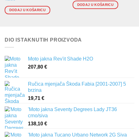
DODAJ U KOŠARICU
DODAJ U KOŠARICU
DIO ISTAKNUTIH PROIZVODA
Moto jakna Rev'it Shade H2O
207,80
€
Ručica mjenjača Škoda Fabia [2001-2007] 5
brzina
19,71
€
'Moto jakna Seventy Degrees Lady JT36
crno/siva
138,10
€
'Moto jakna Tucano Urbano Network 2G Siva