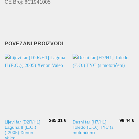
OE Broj: 6C1941005
POVEZANI PROIZVODI
265,31
€
96,44
€
Lijevi far [D2R/H1]
Desni far [H7/H1]
Laguna II (E.O.)
Toledo (E.O.) TYC (s
(-2005) Xenon
motorićem)
Valeo