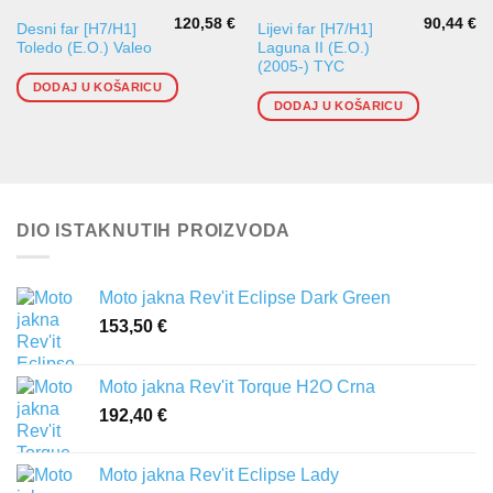
120,58
€
90,44
€
Desni far [H7/H1]
Lijevi far [H7/H1]
Toledo (E.O.) Valeo
Laguna II (E.O.)
(2005-) TYC
DODAJ U KOŠARICU
DODAJ U KOŠARICU
DIO ISTAKNUTIH PROIZVODA
Moto jakna Rev'it Eclipse Dark Green
153,50
€
Moto jakna Rev'it Torque H2O Crna
192,40
€
Moto jakna Rev'it Eclipse Lady