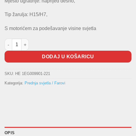
Mjesto ugradnje: naprijed desno,
Tip žarulja: H15/H7,
S motorićem za podešavanje visine svjetla
Prednji far Golf VI HELLA količina
DODAJ U KOŠARICU
SKU:
HE 1EG009901-221
Kategorija:
Prednja svjetla / Farovi
OPIS