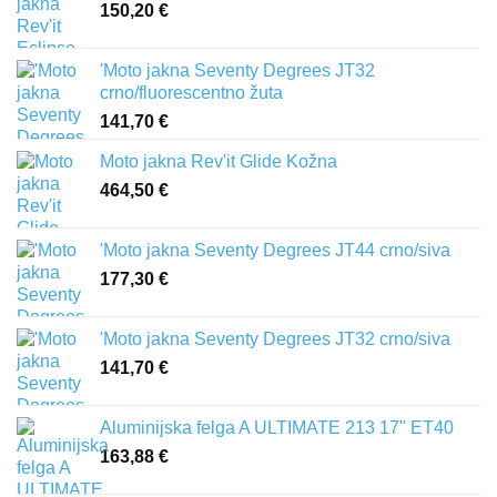
150,20
€
'Moto jakna Seventy Degrees JT32
crno/fluorescentno žuta
141,70
€
Moto jakna Rev'it Glide Kožna
464,50
€
'Moto jakna Seventy Degrees JT44 crno/siva
177,30
€
'Moto jakna Seventy Degrees JT32 crno/siva
141,70
€
Aluminijska felga A ULTIMATE 213 17" ET40
163,88
€