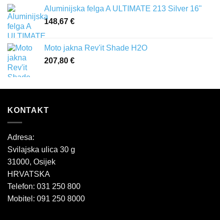
Aluminijska felga A ULTIMATE 213 Silver 16"
148,67
€
Moto jakna Rev'it Shade H2O
207,80
€
KONTAKT
Adresa:
Svilajska ulica 30 g
31000, Osijek
HRVATSKA
Telefon: 031 250 800
Mobitel: 091 250 8000