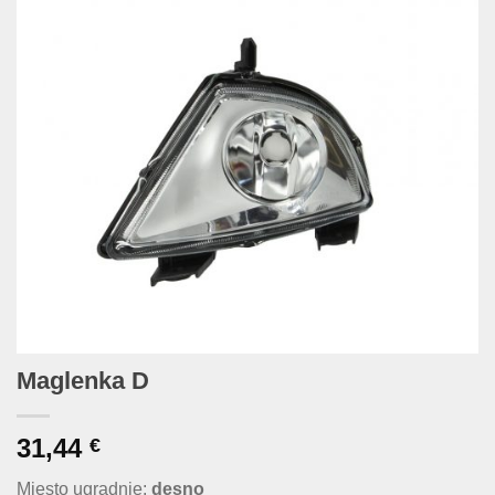
Maglenka D
31,44
€
Mjesto ugradnje:
desno