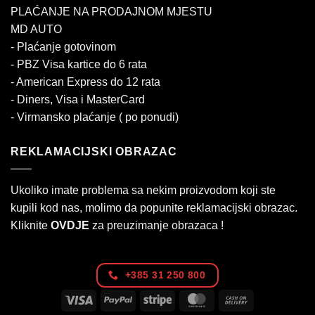
PLAĆANJE NA PRODAJNOM MJESTU
MD AUTO
- Plaćanje gotovinom
- PBZ Visa kartice do 6 rata
- American Express do 12 rata
- Diners, Visa i MasterCard
- Virmansko plaćanje ( po ponudi)
REKLAMACIJSKI OBRAZAC
Ukoliko imate problema sa nekim proizvodom koji ste
kupili kod nas, molimo da popunite reklamacijski obrazac.
Kliknite
OVDJE
za preuzimanje obrazaca !
+385 31 250 800
Visa
PayPal
Stripe
MasterCard
Cash