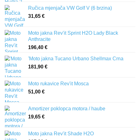
Ručica mjenjača VW Golf V (6 brzina)
31,65
€
Moto jakna Rev'it Sprint H2O Lady Black
Anthracite
196,40
€
'Moto jakna Tucano Urbano Shellmax Crna
181,90
€
Moto rukavice Rev'it Mosca
51,00
€
Amortizer poklopca motora / haube
19,65
€
Moto jakna Rev'it Shade H2O