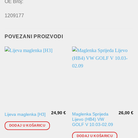
OE Broj:
1209177
POVEZANI PROIZVODI
24,90
€
26,00
€
Maglenka Sprijeda
Lijeva maglenka [H3]
Lijevo (HB4) VW
GOLF V 10.03-02.09
DODAJ U KOŠARICU
DODAJ U KOŠARICU