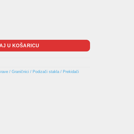
Laguna II (Električni) količina
AJ U KOŠARICU
Brave / Graničnici / Podizači stakla / Prekidači