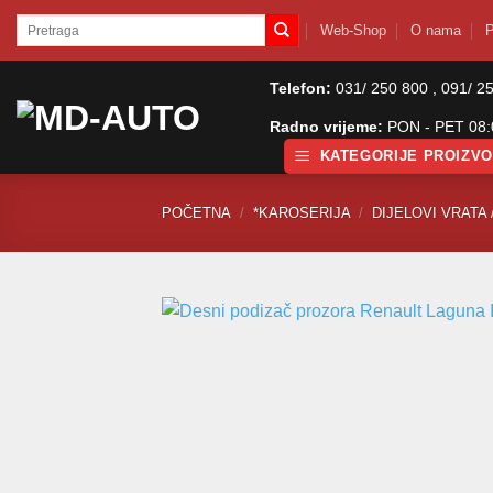
Skip
Pretraži:
Web-Shop
O nama
P
to
content
Telefon:
031/ 250 800 , 091/ 2
Radno vrijeme:
PON - PET 08:0
KATEGORIJE PROIZV
POČETNA
/
*KAROSERIJA
/
DIJELOVI VRATA 