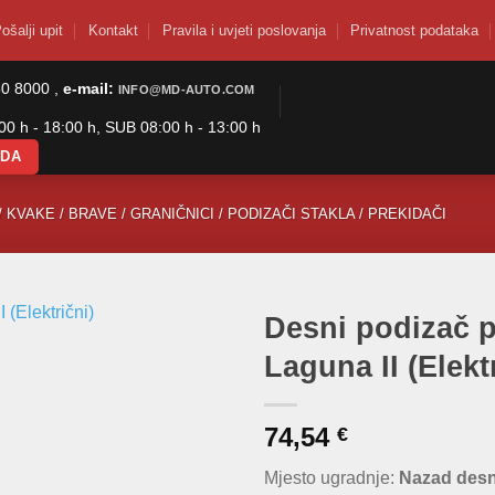
ošalji upit
Kontakt
Pravila i uvjeti poslovanja
Privatnost podataka
50 8000 ,
e-mail:
INFO@MD-AUTO.COM
0 h - 18:00 h, SUB 08:00 h - 13:00 h
ODA
/ KVAKE / BRAVE / GRANIČNICI / PODIZAČI STAKLA / PREKIDAČI
Desni podizač 
Laguna II (Elekt
74,54
€
Mjesto ugradnje:
Nazad des