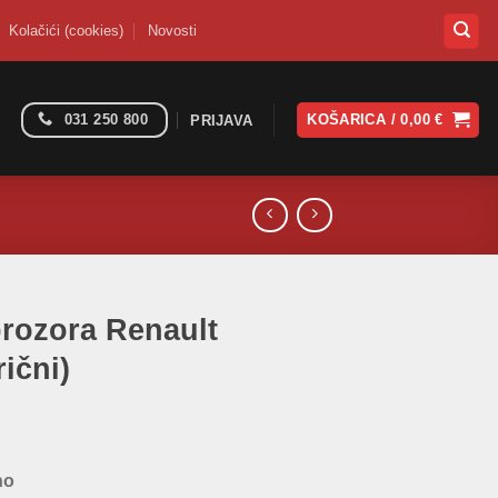
Kolačići (cookies)
Novosti
031 250 800
KOŠARICA /
0,00
€
PRIJAVA
prozora Renault
rični)
no