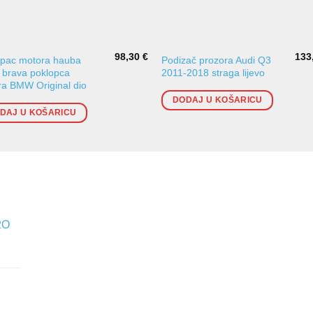
98,30
€
133
opac motora hauba
Podizač prozora Audi Q3
brava poklopca
2011-2018 straga lijevo
a BMW Original dio
DODAJ U KOŠARICU
DAJ U KOŠARICU
2O