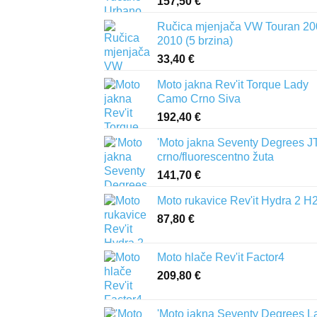
157,50
€
Ručica mjenjača VW Touran 20
2010 (5 brzina)
33,40
€
Moto jakna Rev'it Torque Lady
Camo Crno Siva
192,40
€
'Moto jakna Seventy Degrees J
crno/fluorescentno žuta
141,70
€
Moto rukavice Rev'it Hydra 2 H
87,80
€
Moto hlače Rev'it Factor4
209,80
€
'Moto jakna Seventy Degrees L