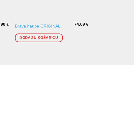
,90
€
74,09
€
Prekidač za podešav
Brava haube ORIGINAL
retrovizora AUDI
DODAJ U KOŠARICU
DODAJ U KOŠARI