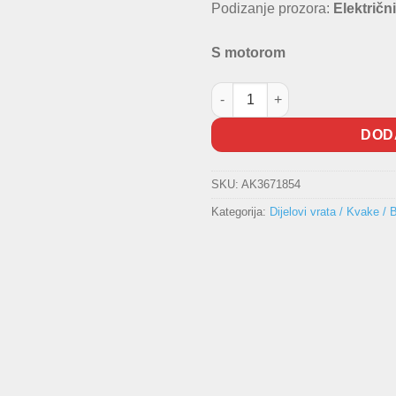
Podizanje prozora:
Električni
S motorom
Desni podizač prozora Renault 
DOD
SKU:
AK3671854
Kategorija:
Dijelovi vrata / Kvake / 