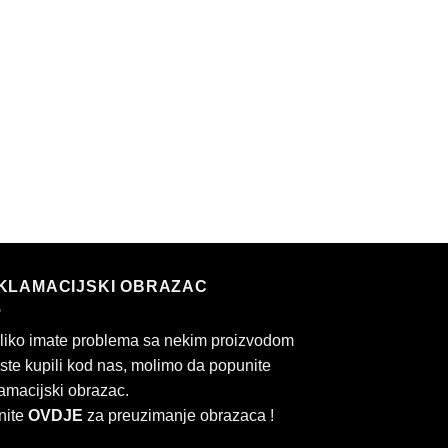
KLAMACIJSKI OBRAZAC
liko imate problema sa nekim proizvodom
 ste kupili kod nas, molimo da popunite
amacijski obrazac.
nite
OVDJE
za preuzimanje obrazaca !