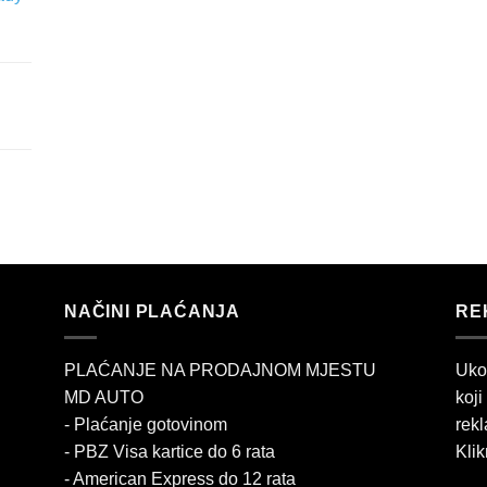
NAČINI PLAĆANJA
RE
PLAĆANJE NA PRODAJNOM MJESTU
Uko
MD AUTO
koji
- Plaćanje gotovinom
rekl
- PBZ Visa kartice do 6 rata
Klik
- American Express do 12 rata