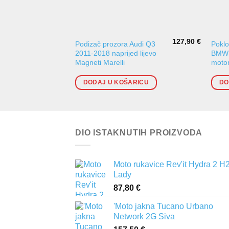
127,90
€
Podizač prozora Audi Q3
Pokl
2011-2018 naprijed lijevo
BMW 
Magneti Marelli
motor
DODAJ U KOŠARICU
DO
DIO ISTAKNUTIH PROIZVODA
Moto rukavice Rev'it Hydra 2 H
Lady
87,80
€
'Moto jakna Tucano Urbano
Network 2G Siva