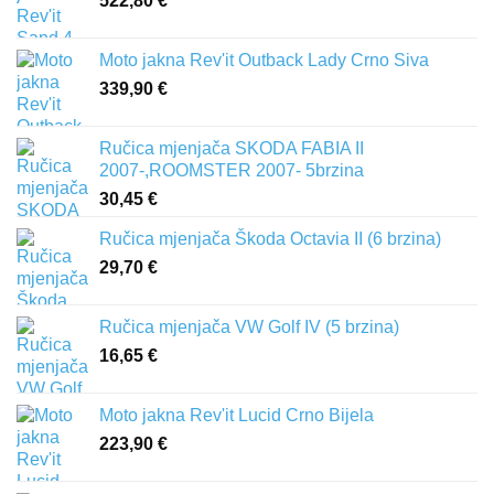
522,80
€
Moto jakna Rev'it Outback Lady Crno Siva
339,90
€
Ručica mjenjača SKODA FABIA II
2007-,ROOMSTER 2007- 5brzina
30,45
€
Ručica mjenjača Škoda Octavia II (6 brzina)
29,70
€
Ručica mjenjača VW Golf IV (5 brzina)
16,65
€
Moto jakna Rev'it Lucid Crno Bijela
223,90
€