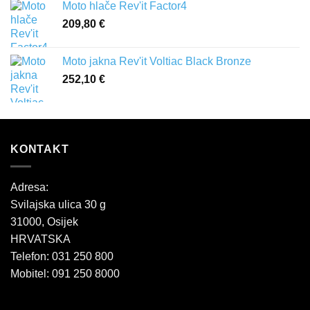
Moto hlače Rev'it Factor4
209,80
€
Moto jakna Rev'it Voltiac Black Bronze
252,10
€
KONTAKT
Adresa:
Svilajska ulica 30 g
31000, Osijek
HRVATSKA
Telefon: 031 250 800
Mobitel: 091 250 8000