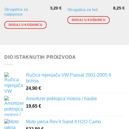
3,20
€
8,25
€
Strugalica za
Strugalica za led
naljepnice
DODAJ U KOŠARICU
DODAJ U KOŠARICU
DIO ISTAKNUTIH PROIZVODA
Ručica mjenjača VW Passat 2001-2005 6
brzina
24,90
€
Amortizer poklopca motora / haube
19,65
€
Moto jakna Rev'it Sand 4 H2O Camo