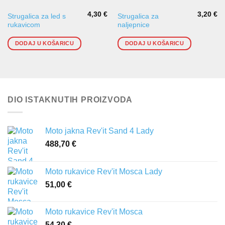
4,30
€
3,20
€
Strugalica za led s
Strugalica za
rukavicom
naljepnice
DODAJ U KOŠARICU
DODAJ U KOŠARICU
DIO ISTAKNUTIH PROIZVODA
Moto jakna Rev'it Sand 4 Lady
488,70
€
Moto rukavice Rev'it Mosca Lady
51,00
€
Moto rukavice Rev'it Mosca
54,30
€