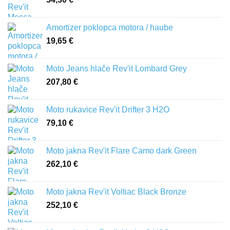
Amortizer poklopca motora / haube
19,65
€
Moto Jeans hlače Rev'it Lombard Grey
207,80
€
Moto rukavice Rev'it Drifter 3 H2O
79,10
€
Moto jakna Rev'it Flare Camo dark Green
262,10
€
Moto jakna Rev'it Voltiac Black Bronze
252,10
€