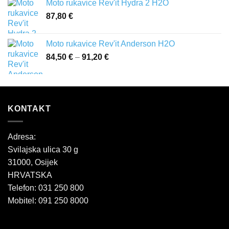
Moto rukavice Rev'it Hydra 2 H2O
87,80
€
Moto rukavice Rev'it Anderson H2O
84,50
€
–
91,20
€
Raspon
cijena:
od
84,50 €
do
KONTAKT
91,20 €
Adresa:
Svilajska ulica 30 g
31000, Osijek
HRVATSKA
Telefon: 031 250 800
Mobitel: 091 250 8000