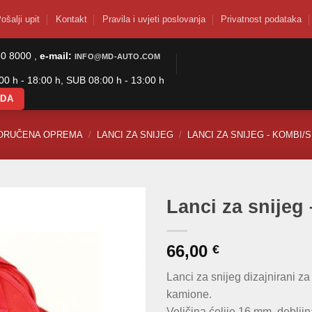
ošalji upit
Kontakt
Pravila i uvjeti poslovanja
Privatnost podataka
50 8000 ,
e-mail:
INFO@MD-AUTO.COM
0 h - 18:00 h, SUB 08:00 h - 13:00 h
ODA
ORUČENA OPREMA
/
LANCI ZA SNIJEG
/
LANCI ZA SNIJEG - KOMBI/
Lanci za snijeg
66,00
€
Lanci za snijeg dizajnirani 
kamione.
Veličina ćelije 16 mm, debljin