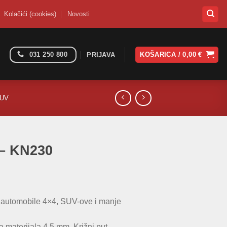
Kolačići (cookies)
Novosti
031 250 800
KOŠARICA /
0,00
€
PRIJAVA
SUV
 – KN230
za automobile 4×4, SUV-ove i manje
a materijala 4,5 mm. Križni put.