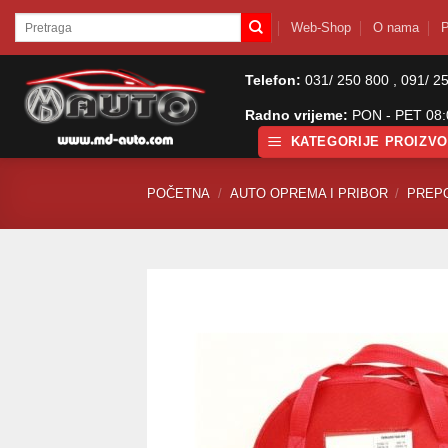
Skip
Pretraži:
Web-Shop
O nama
P
to
content
Telefon:
031/ 250 800 , 091/ 2
Radno vrijeme:
PON - PET 08:0
KATEGORIJE PROIZV
POČETNA
/
AUTO OPREMA I PRIBOR
/
PREP