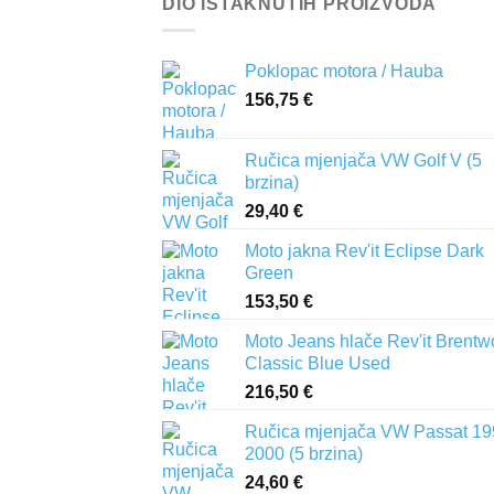
DIO ISTAKNUTIH PROIZVODA
Poklopac motora / Hauba
156,75
€
Ručica mjenjača VW Golf V (5
brzina)
29,40
€
Moto jakna Rev'it Eclipse Dark
Green
153,50
€
Moto Jeans hlače Rev'it Brent
Classic Blue Used
216,50
€
Ručica mjenjača VW Passat 19
2000 (5 brzina)
24,60
€