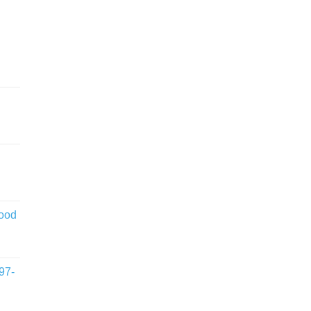
wood
97-