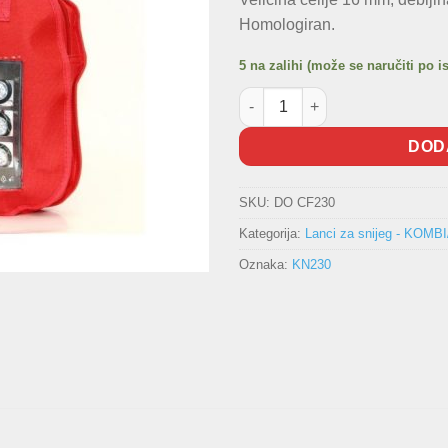
Homologiran.
5 na zalihi (može se naručiti po i
Lanci za snijeg - KN230 količi
DOD
SKU:
DO CF230
Kategorija:
Lanci za snijeg - KOMB
Oznaka:
KN230