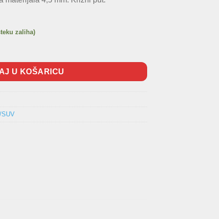
steku zaliha)
na
AJ U KOŠARICU
I/SUV