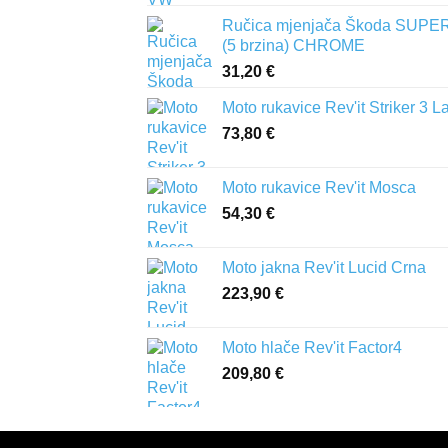
Ručica mjenjača Škoda SUPER
(5 brzina) CHROME
31,20
€
Moto rukavice Rev'it Striker 3 L
73,80
€
Moto rukavice Rev'it Mosca
54,30
€
Moto jakna Rev'it Lucid Crna
223,90
€
Moto hlače Rev'it Factor4
209,80
€