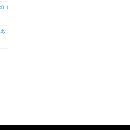
B II
ady