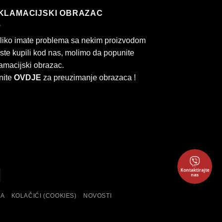
KLAMACIJSKI OBRAZAC
liko imate problema sa nekim proizvodom
 ste kupili kod nas, molimo da popunite
amacijski obrazac.
nite
OVDJE
za preuzimanje obrazaca !
Kontaktirajte
ard
Cash
nas
On
KA
KOLAČIĆI (COOKIES)
NOVOSTI
Delivery