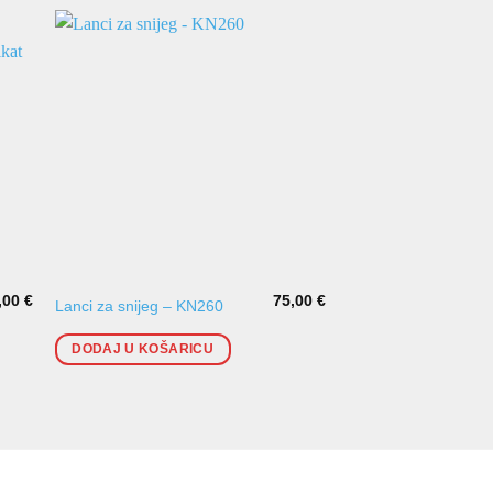
,00
€
75,00
€
Lanci za snijeg – 4
Lanci za snijeg – KN260
o-NORM certifikat (Au
certifikat V-5117)
DODAJ U KOŠARICU
DODAJ U KOŠARI