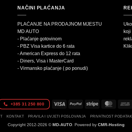
NAČINI PLAĆANJA
RE
PLAĆANJE NA PRODAJNOM MJESTU
Uko
MD AUTO
koji
- Plaćanje gotovinom
rekl
- PBZ Visa kartice do 6 rata
Klik
- American Express do 12 rata
- Diners, Visa i MasterCard
- Virmansko plaćanje ( po ponudi)
Visa
PayPal
Stripe
MasterC
+385 31 250 800
IT
KONTAKT
PRAVILA I UVJETI POSLOVANJA
PRIVATNOST PODATA
Copyright 2012-2026 ©
MD-AUTO
. Powered by
CMR-Hosting