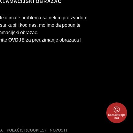
KLAMACIJSKI OBRAZAC
liko imate problema sa nekim proizvodom
 ste kupili kod nas, molimo da popunite
amacijski obrazac.
nite
OVDJE
za preuzimanje obrazaca !
Kontaktirajte
rd
Cash
nas
On
KA
KOLAČIĆI (COOKIES)
NOVOSTI
Delivery