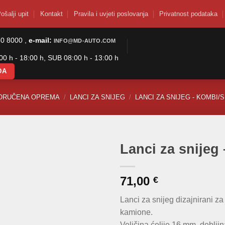
ošalji upit
Kontakt
Pravila i uvjeti poslovanja
Privatnost podataka
50 8000 ,
e-mail:
INFO@MD-AUTO.COM
0 h - 18:00 h, SUB 08:00 h - 13:00 h
DA
ORUČENA OPREMA
/
LANCI ZA SNIJEG
/
LANCI ZA SNIJEG - KOMBI/
Lanci za snijeg
71,00
€
Lanci za snijeg dizajnirani 
kamione.
Veličina ćelije 16 mm, debljin