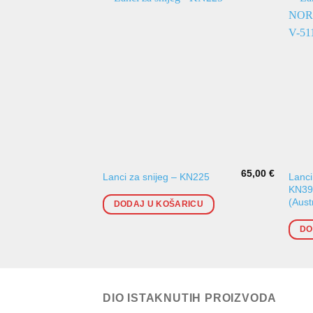
65,00
€
Lanci
Lanci za snijeg – KN225
KN390
(Austr
DODAJ U KOŠARICU
DO
DIO ISTAKNUTIH PROIZVODA