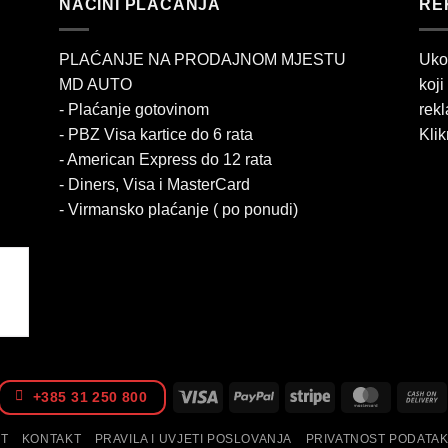
NAČINI PLAĆANJA
RE
PLAĆANJE NA PRODAJNOM MJESTU
Uko
MD AUTO
koji
- Plaćanje gotovinom
rekl
- PBZ Visa kartice do 6 rata
Klik
- American Express do 12 rata
- Diners, Visa i MasterCard
- Virmansko plaćanje ( po ponudi)
Visa
PayPal
Stripe
MasterCa
+385 31 250 800
IT
KONTAKT
PRAVILA I UVJETI POSLOVANJA
PRIVATNOST PODATA