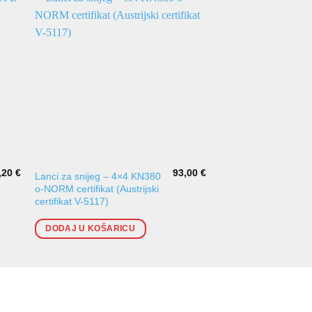
,20
€
93,00
€
Lanci za snijeg – 4×4 KN380
Lanci za snijeg – 4
o-NORM certifikat (Austrijski
o-NORM certifikat (Au
certifikat V-5117)
certifikat V-5117)
DODAJ U KOŠARICU
DODAJ U KOŠARI