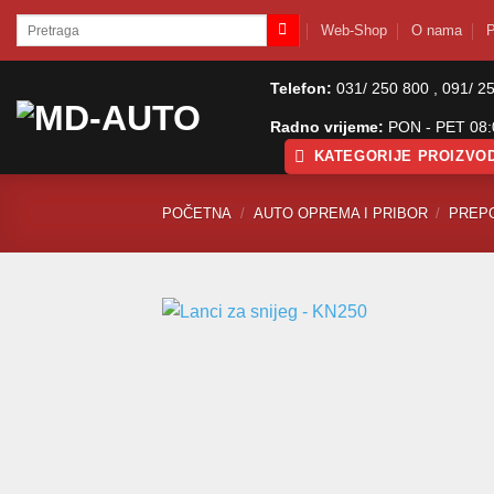
Skip
Pretraži:
Web-Shop
O nama
P
to
content
Telefon:
031/ 250 800 , 091/ 2
Radno vrijeme:
PON - PET 08:0
KATEGORIJE PROIZVO
POČETNA
/
AUTO OPREMA I PRIBOR
/
PREP