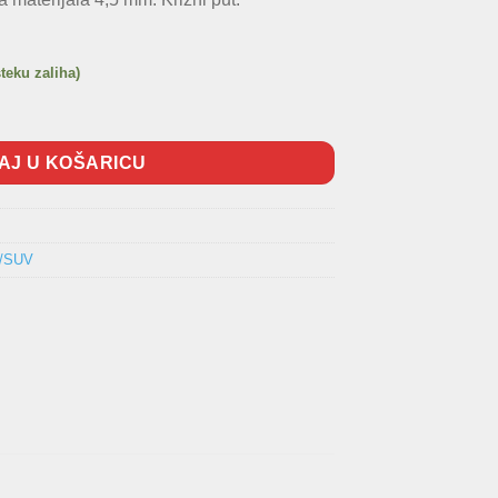
steku zaliha)
na
AJ U KOŠARICU
I/SUV