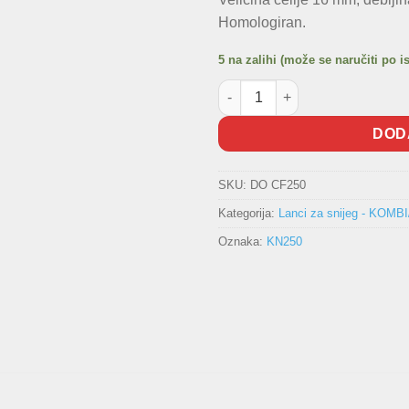
Homologiran.
5 na zalihi (može se naručiti po i
Lanci za snijeg - KN250 količi
DOD
SKU:
DO CF250
Kategorija:
Lanci za snijeg - KOMB
Oznaka:
KN250