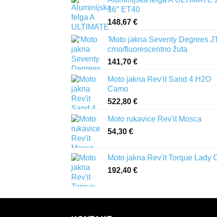
16″ ET40
148,67
€
'Moto jakna Seventy Degrees J
crno/fluorescentno žuta
141,70
€
Moto jakna Rev'it Sand 4 H2O
Camo
522,80
€
Moto rukavice Rev'it Mosca
54,30
€
Moto jakna Rev'it Torque Lady 
192,40
€