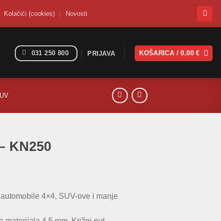
Kolačići (cookies)
Novosti
031 250 800
KOŠARICA /
0,00
€
PRIJAVA
SUV
 – KN250
za automobile 4×4, SUV-ove i manje
a materijala 4,5 mm. Križni put.