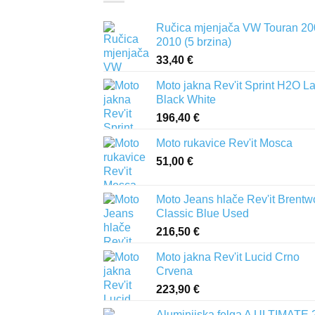
Ručica mjenjača VW Touran 20
2010 (5 brzina)
33,40
€
Moto jakna Rev'it Sprint H2O L
Black White
196,40
€
Moto rukavice Rev'it Mosca
51,00
€
Moto Jeans hlače Rev'it Brent
Classic Blue Used
216,50
€
Moto jakna Rev'it Lucid Crno
Crvena
223,90
€
Aluminijska felga A ULTIMATE 