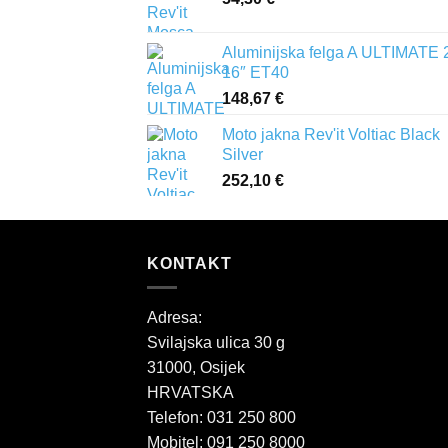
Aluminijska felga A ULTIMATE 
16″ ET40
148,67
€
Moto jakna Rev'it Voltiac Black
Silver
252,10
€
KONTAKT
Adresa:
Svilajska ulica 30 g
31000, Osijek
HRVATSKA
Telefon: 031 250 800
Mobitel: 091 250 8000