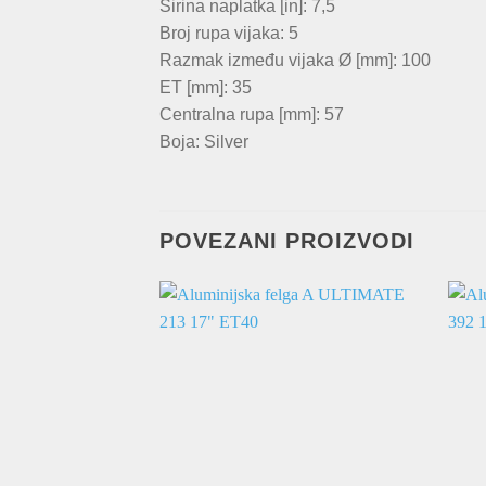
Širina naplatka [in]: 7,5
Broj rupa vijaka: 5
Razmak između vijaka Ø [mm]: 100
ET [mm]: 35
Centralna rupa [mm]: 57
Boja: Silver
POVEZANI PROIZVODI