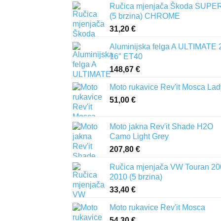
Ručica mjenjača Škoda SUPER
(5 brzina) CHROME
31,20
€
Aluminijska felga A ULTIMATE 
16″ ET40
148,67
€
Moto rukavice Rev'it Mosca Lad
51,00
€
Moto jakna Rev'it Shade H2O
Camo Light Grey
207,80
€
Ručica mjenjača VW Touran 20
2010 (5 brzina)
33,40
€
Moto rukavice Rev'it Mosca
54,30
€