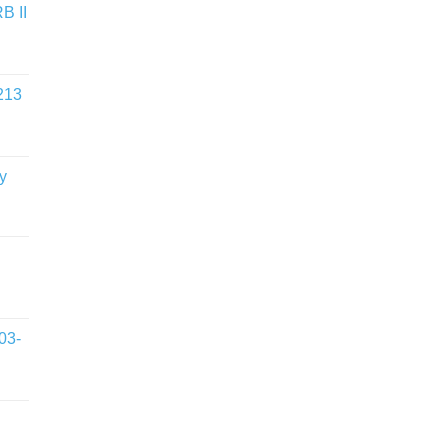
B II
213
y
03-