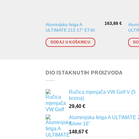
163,88
€
Aluminijska felga A
Alumi
ULTIMATE 213 17″ ET40
ULTI
DODAJ U KOŠARICU
DO
DIO ISTAKNUTIH PROIZVODA
Ručica mjenjača VW Golf V (5
brzina)
29,40
€
Aluminijska felga A ULTIMATE 
Silver 16"
148,67
€