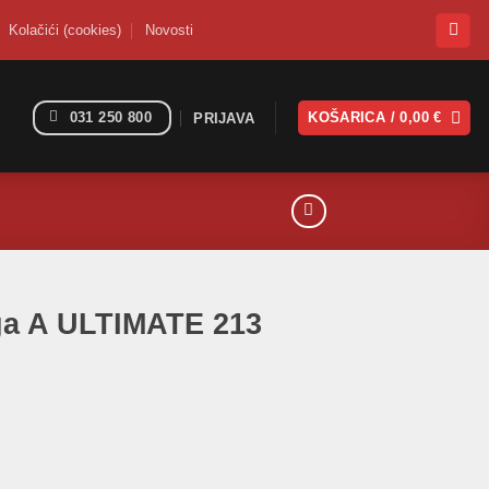
Kolačići (cookies)
Novosti
031 250 800
KOŠARICA /
0,00
€
PRIJAVA
lga A ULTIMATE 213