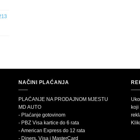
213
NAČINI PLAĆANJA
RE
PLAĆANJE NA PRODAJNOM MJESTU
Uko
MD AUTO
koji
- Plaćanje gotovinom
rekl
- PBZ Visa kartice do 6 rata
Klik
- American Express do 12 rata
- Diners, Visa i MasterCard