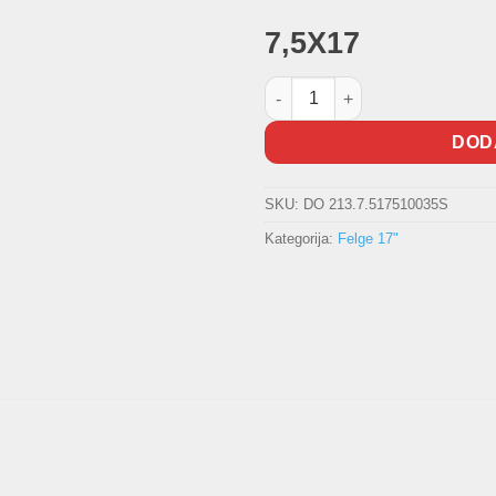
7,5X17
Aluminijska felga A ULTIMATE 2
DOD
SKU:
DO 213.7.517510035S
Kategorija:
Felge 17"