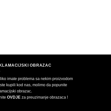
KLAMACIJSKI OBRAZAC
liko imate problema sa nekim proizvodom
 ste kupili kod nas, molimo da popunite
amacijski obrazac.
nite
OVDJE
za preuzimanje obrazaca !