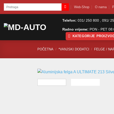
Skip
Pretraži:
Web-Shop
O nama
P
to
content
Telefon:
031/ 250 800 , 091/ 2
Radno vrijeme:
PON - PET 08:0
KATEGORIJE PROIZVO
POČETNA
/
*VANJSKI DODATCI
/
FELGE / NA