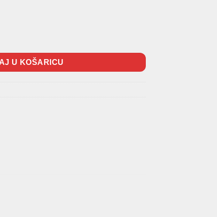
13 Silver 17" količina
AJ U KOŠARICU