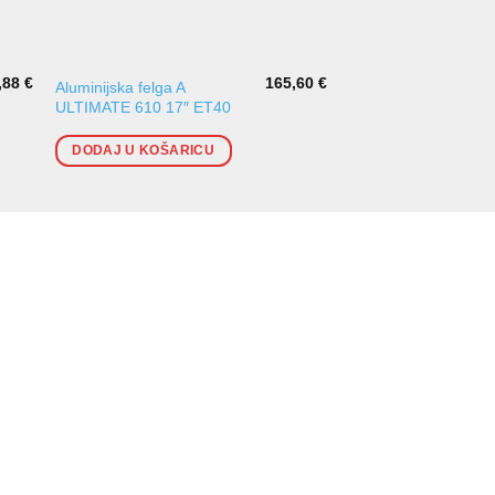
,88
€
165,60
€
Aluminijska felga A
Aluminijska felga A
ULTIMATE 610 17″ ET40
ULTIMATE 392 17″ 
DODAJ U KOŠARICU
DODAJ U KOŠARI