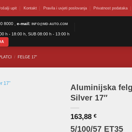
ošalji upit
Kontakt
Pravila i uvjeti poslovanja
Privatnost podataka
50 8000 ,
e-mail:
INFO@MD-AUTO.COM
0 h - 18:00 h, SUB 08:00 h - 13:00 h
DA
PLATCI
/
FELGE 17"
Aluminijska fe
Silver 17″
163,88
€
5/100/57 ET35