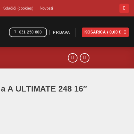
Kolačići (cookies)
Novosti
031 250 800
KOŠARICA /
0,00
€
PRIJAVA
ga A ULTIMATE 248 16″