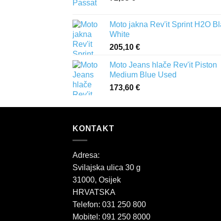
Moto jakna Rev'it Sprint H2O B
White
205,10
€
Moto Jeans hlače Rev'it Piston
Medium Blue Used
173,60
€
KONTAKT
Adresa:
Svilajska ulica 30 g
31000, Osijek
HRVATSKA
Telefon: 031 250 800
Mobitel: 091 250 8000