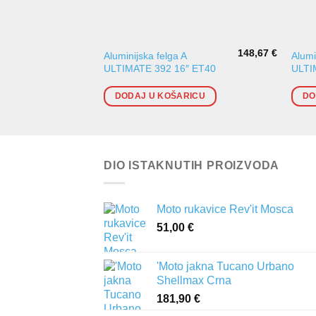
148,67
€
Aluminijska felga A
Alumi
ULTIMATE 392 16″ ET40
ULTI
DODAJ U KOŠARICU
DO
DIO ISTAKNUTIH PROIZVODA
Moto rukavice Rev'it Mosca
51,00
€
'Moto jakna Tucano Urbano
Shellmax Crna
181,90
€