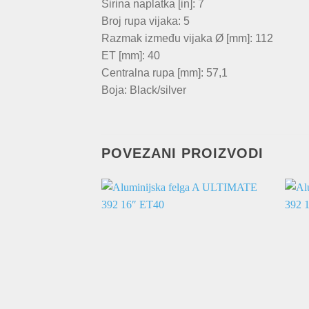
Širina naplatka [in]: 7
Broj rupa vijaka: 5
Razmak između vijaka Ø [mm]: 112
ET [mm]: 40
Centralna rupa [mm]: 57,1
Boja: Black/silver
POVEZANI PROIZVODI