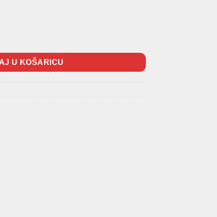
248 16″ ET40 količina
AJ U KOŠARICU