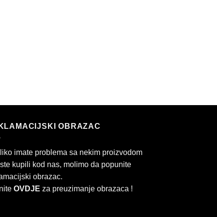
KLAMACIJSKI OBRAZAC
liko imate problema sa nekim proizvodom
 ste kupili kod nas, molimo da popunite
amacijski obrazac.
nite
OVDJE
za preuzimanje obrazaca !