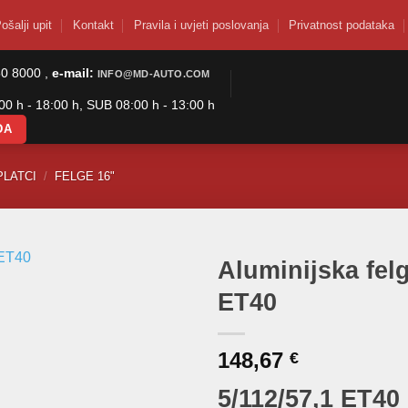
ošalji upit
Kontakt
Pravila i uvjeti poslovanja
Privatnost podataka
50 8000 ,
e-mail:
INFO@MD-AUTO.COM
0 h - 18:00 h, SUB 08:00 h - 13:00 h
DA
PLATCI
/
FELGE 16"
Aluminijska fel
ET40
148,67
€
5/112/57,1 ET40