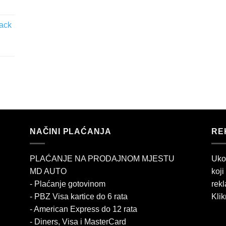
lack
NAČINI PLAĆANJA
RE
PLAĆANJE NA PRODAJNOM MJESTU
Uko
MD AUTO
koji
- Plaćanje gotovinom
rekl
- PBZ Visa kartice do 6 rata
Klik
- American Express do 12 rata
- Diners, Visa i MasterCard