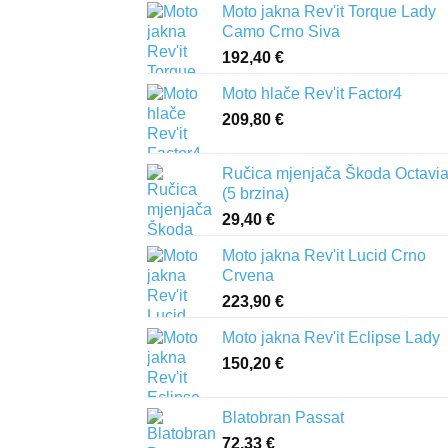
Moto jakna Rev'it Torque Lady
Camo Crno Siva
192,40
€
Moto hlače Rev'it Factor4
209,80
€
Ručica mjenjača Škoda Octavia 
(5 brzina)
29,40
€
Moto jakna Rev'it Lucid Crno
Crvena
223,90
€
Moto jakna Rev'it Eclipse Lady
150,20
€
Blatobran Passat
72,33
€