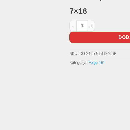
7×16
Aluminijska felga A ULTIMATE 
DOD
SKU:
DO 248.716511240BP
Kategorija:
Felge 16"