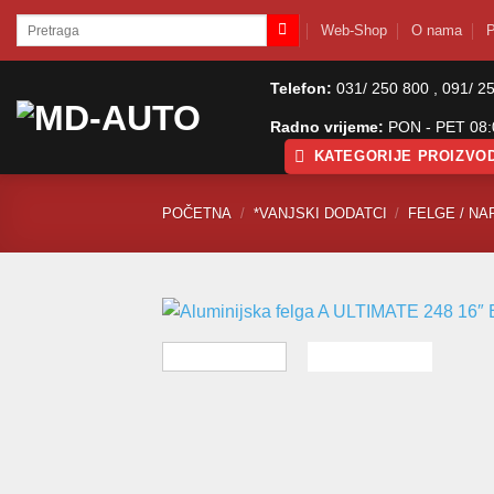
Skip
Pretraži:
Web-Shop
O nama
P
to
content
Telefon:
031/ 250 800 , 091/ 2
Radno vrijeme:
PON - PET 08:0
KATEGORIJE PROIZVO
POČETNA
/
*VANJSKI DODATCI
/
FELGE / NA