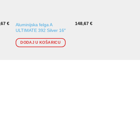
,67
€
148,67
€
Aluminijska felga A
Aluminijska felga A
ULTIMATE 392 Silver 16″
ULTIMATE 245 16″ 
DODAJ U KOŠARICU
DODAJ U KOŠARI