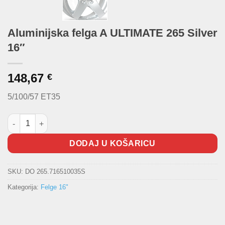
Aluminijska felga A ULTIMATE 265 Silver
16″
148,67
€
5/100/57 ET35
Aluminijska felga A ULTIMATE 265 Silver 16" količina
DODAJ U KOŠARICU
SKU:
DO 265.716510035S
Kategorija:
Felge 16"