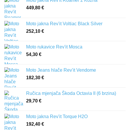
Moto jakna Rev'it Roamer 2 Kožna
449,80
€
Moto jakna Rev'it Voltiac Black Silver
252,10
€
Moto rukavice Rev'it Mosca
54,30
€
Moto Jeans hlače Rev'it Vendome
182,30
€
Ručica mjenjača Škoda Octavia II (6 brzina)
29,70
€
Moto jakna Rev'it Torque H2O
192,40
€