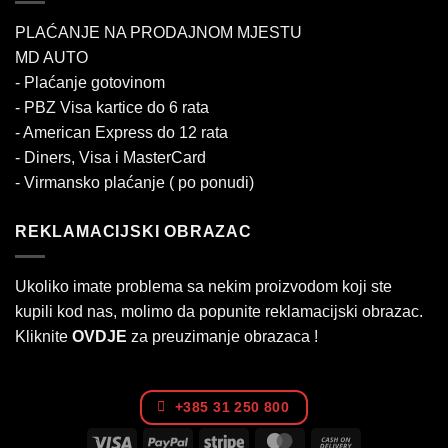
PLAĆANJE NA PRODAJNOM MJESTU
MD AUTO
- Plaćanje gotovinom
- PBZ Visa kartice do 6 rata
- American Express do 12 rata
- Diners, Visa i MasterCard
- Virmansko plaćanje ( po ponudi)
REKLAMACIJSKI OBRAZAC
Ukoliko imate problema sa nekim proizvodom koji ste
kupili kod nas, molimo da popunite reklamacijski obrazac.
Kliknite
OVDJE
za preuzimanje obrazaca !
+385 31 250 800
Visa
PayPal
Stripe
MasterCard
Cash