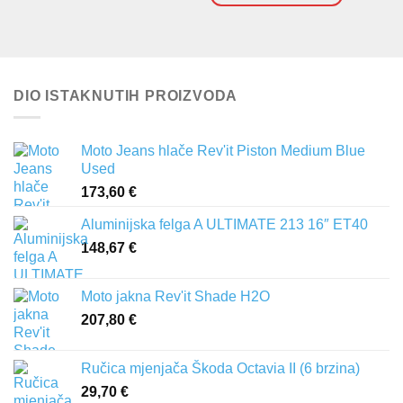
DIO ISTAKNUTIH PROIZVODA
Moto Jeans hlače Rev'it Piston Medium Blue
Used
173,60
€
Aluminijska felga A ULTIMATE 213 16″ ET40
148,67
€
Moto jakna Rev'it Shade H2O
207,80
€
Ručica mjenjača Škoda Octavia II (6 brzina)
29,70
€