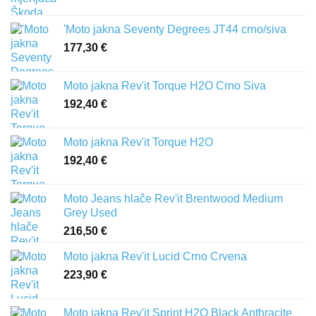
'Moto jakna Seventy Degrees JT44 crno/siva
177,30
€
Moto jakna Rev'it Torque H2O Crno Siva
192,40
€
Moto jakna Rev'it Torque H2O
192,40
€
Moto Jeans hlače Rev'it Brentwood Medium
Grey Used
216,50
€
Moto jakna Rev'it Lucid Crno Crvena
223,90
€
Moto jakna Rev'it Sprint H2O Black Anthracite