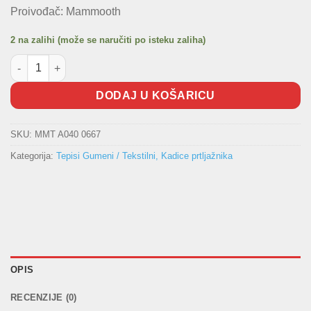
Proivođač: Mammooth
2 na zalihi (može se naručiti po isteku zaliha)
Gumeni tepisi BMW X3 E83 2003-2010 količina
DODAJ U KOŠARICU
SKU:
MMT A040 0667
Kategorija:
Tepisi Gumeni / Tekstilni, Kadice prtljažnika
OPIS
RECENZIJE (0)