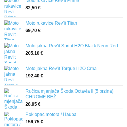
Moto rukavice Rev'it Prime
82,50
€
Moto rukavice Rev'it Titan
69,70
€
Moto jakna Rev'it Sprint H2O Black Neon Red
205,10
€
Moto jakna Rev'it Torque H2O Crna
192,40
€
Ručica mjenjača Škoda Octavia II (5 brzina)
CHROME BEŽ
28,95
€
Poklopac motora / Hauba
156,75
€