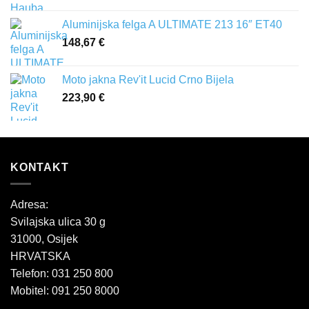
Aluminijska felga A ULTIMATE 213 16″ ET40
148,67
€
Moto jakna Rev'it Lucid Crno Bijela
223,90
€
KONTAKT
Adresa:
Svilajska ulica 30 g
31000, Osijek
HRVATSKA
Telefon: 031 250 800
Mobitel: 091 250 8000