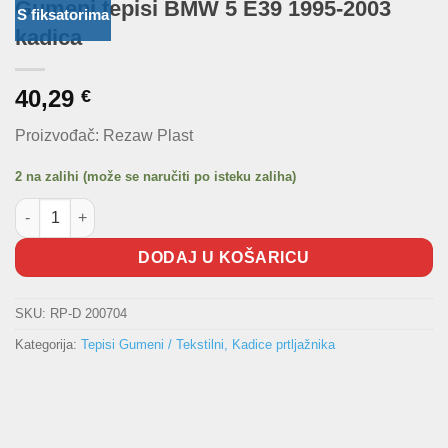
Gumeni tepisi BMW 5 E39 1995-2003
S fiksatorima
kadica
40,29
€
Proizvođač: Rezaw Plast
2 na zalihi (može se naručiti po isteku zaliha)
Gumeni tepisi BMW 5 E39 1995-2003 kadica količina
DODAJ U KOŠARICU
SKU:
RP-D 200704
Kategorija:
Tepisi Gumeni / Tekstilni, Kadice prtljažnika