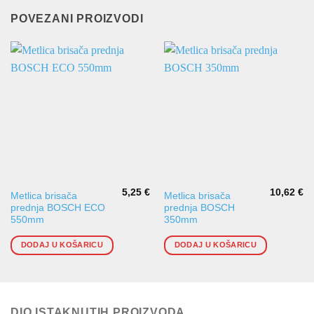
POVEZANI PROIZVODI
5,25
€
10,62
€
Metlica brisača
Metlica brisača
prednja BOSCH ECO
prednja BOSCH
550mm
350mm
DODAJ U KOŠARICU
DODAJ U KOŠARICU
DIO ISTAKNUTIH PROIZVODA