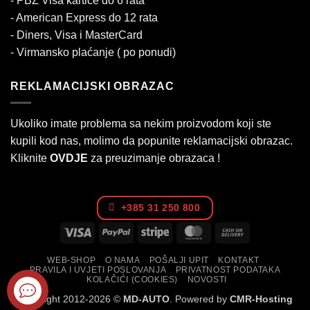
- PBZ Visa kartice do 6 rata
- American Express do 12 rata
- Diners, Visa i MasterCard
- Virmansko plaćanje ( po ponudi)
REKLAMACIJSKI OBRAZAC
Ukoliko imate problema sa nekim proizvodom koji ste
kupili kod nas, molimo da popunite reklamacijski obrazac.
Kliknite
OVDJE
za preuzimanje obrazaca !
+385 31 250 800
Visa
PayPal
Stripe
MasterCard
Cash
On
WEB-SHOP
O NAMA
POŠALJI UPIT
KONTAKT
Delivery
PRAVILA I UVJETI POSLOVANJA
PRIVATNOST PODATAKA
KOLAČIĆI (COOKIES)
NOVOSTI
Copyright 2012-2026 ©
MD-AUTO
. Powered by
CMR-Hosting