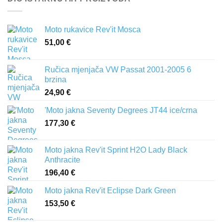
Moto rukavice Rev'it Mosca
51,00
€
Ručica mjenjača VW Passat 2001-2005 6
brzina
24,90
€
'Moto jakna Seventy Degrees JT44 ice/crna
177,30
€
Moto jakna Rev'it Sprint H2O Lady Black
Anthracite
196,40
€
Moto jakna Rev'it Eclipse Dark Green
153,50
€