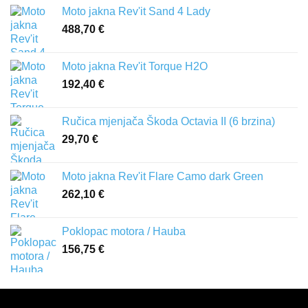
Moto jakna Rev'it Sand 4 Lady
488,70
€
Moto jakna Rev'it Torque H2O
192,40
€
Ručica mjenjača Škoda Octavia II (6 brzina)
29,70
€
Moto jakna Rev'it Flare Camo dark Green
262,10
€
Poklopac motora / Hauba
156,75
€