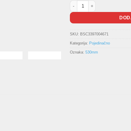
Metlica brisača prednja BOSC
DOD
SKU:
BSC3397004671
Kategorija:
Pojedinačno
Oznaka:
530mm