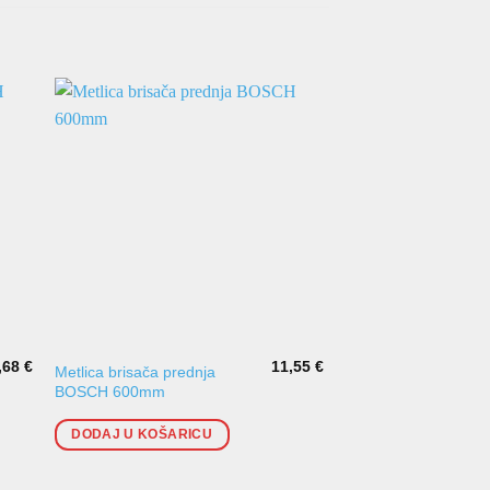
,68
€
11,55
€
Metlica brisača prednja
Metlica brisača pred
BOSCH 600mm
BOSCH ECO 450m
DODAJ U KOŠARICU
DODAJ U KOŠARI