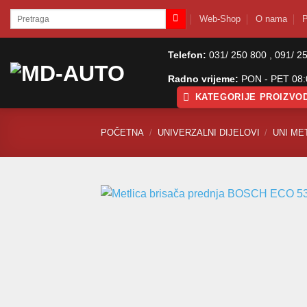
Skip
Pretraži:
Web-Shop
O nama
P
to
content
Telefon:
031/ 250 800 , 091/ 2
Radno vrijeme:
PON - PET 08:0
KATEGORIJE PROIZVO
POČETNA
/
UNIVERZALNI DIJELOVI
/
UNI ME