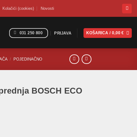
Kolačići (cookies)
Novosti
031 250 800
KOŠARICA /
0,00
€
PRIJAVA
SAČA
/
POJEDINAČNO
a prednja BOSCH ECO