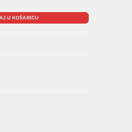
H ECO 530mm količina
AJ U KOŠARICU