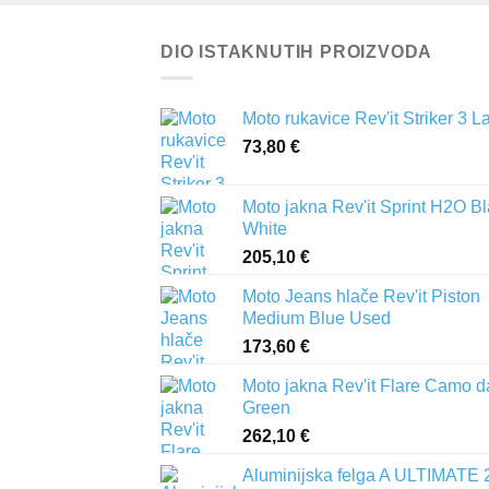
DIO ISTAKNUTIH PROIZVODA
Moto rukavice Rev'it Striker 3 L
73,80
€
Moto jakna Rev'it Sprint H2O B
White
205,10
€
Moto Jeans hlače Rev'it Piston
Medium Blue Used
173,60
€
Moto jakna Rev'it Flare Camo d
Green
262,10
€
Aluminijska felga A ULTIMATE 