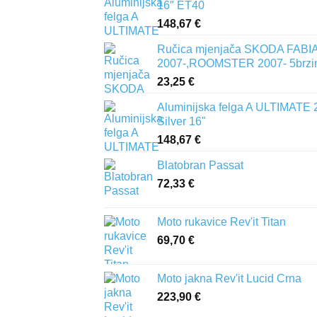
16″ ET40
148,67
€
Ručica mjenjača SKODA FABIA 
2007-,ROOMSTER 2007- 5brzi
23,25
€
Aluminijska felga A ULTIMATE 
Silver 16"
148,67
€
Blatobran Passat
72,33
€
Moto rukavice Rev'it Titan
69,70
€
Moto jakna Rev'it Lucid Crna
223,90
€