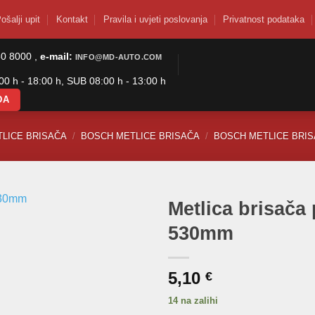
ošalji upit
Kontakt
Pravila i uvjeti poslovanja
Privatnost podataka
50 8000 ,
e-mail:
INFO@MD-AUTO.COM
0 h - 18:00 h, SUB 08:00 h - 13:00 h
DA
TLICE BRISAČA
/
BOSCH METLICE BRISAČA
/
BOSCH METLICE BRI
Metlica brisač
530mm
5,10
€
14 na zalihi