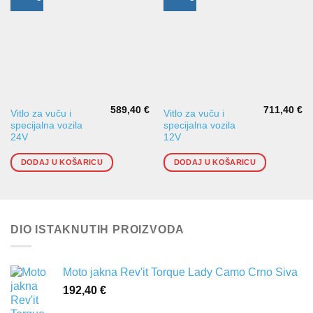
589,40
€
711,40
€
Vitlo za vuču i
Vitlo za vuču i
specijalna vozila
specijalna vozila
24V
12V
DODAJ U KOŠARICU
DODAJ U KOŠARICU
DIO ISTAKNUTIH PROIZVODA
Moto jakna Rev'it Torque Lady Camo Crno Siva
192,40
€