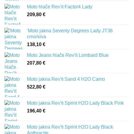
Moto hlače Rev'it Factor4 Lady
209,80
€
'Moto jakna Seventy Degrees Lady JT36
crno/siva
138,10
€
Moto Jeans hlače Rev'it Lombard Blue
207,80
€
Moto jakna Rev'it Sand 4 H2O Camo
522,80
€
Moto jakna Rev'it Sprint H2O Lady Black Pink
196,40
€
Moto jakna Rev'it Sprint H2O Lady Black
Anthracite