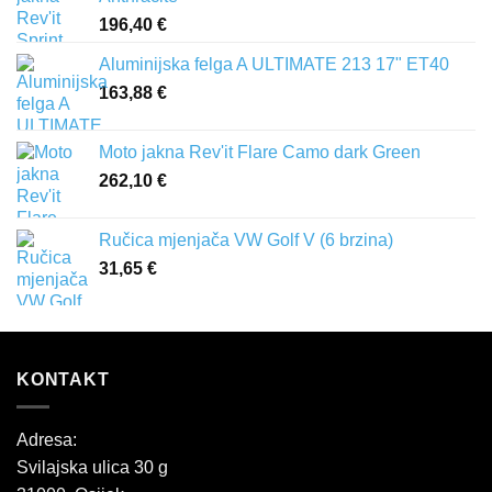
196,40
€
Aluminijska felga A ULTIMATE 213 17" ET40
163,88
€
Moto jakna Rev'it Flare Camo dark Green
262,10
€
Ručica mjenjača VW Golf V (6 brzina)
31,65
€
KONTAKT
Adresa:
Svilajska ulica 30 g