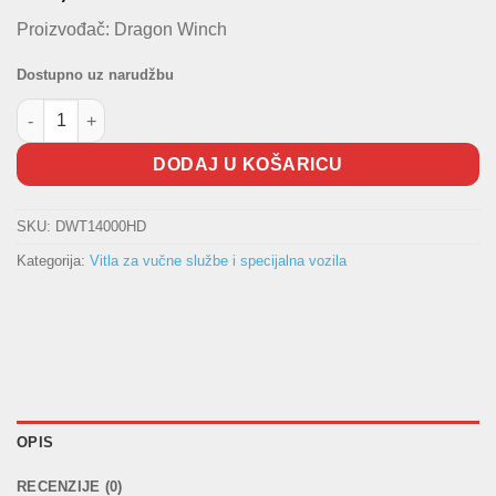
Proizvođač: Dragon Winch
Dostupno uz narudžbu
Vitlo za vuču i specijalna vozila 12V količina
DODAJ U KOŠARICU
SKU:
DWT14000HD
Kategorija:
Vitla za vučne službe i specijalna vozila
OPIS
RECENZIJE (0)