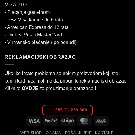
MD AUTO
- Plaćanje gotovinom
- PBZ Visa kartice do 6 rata
- American Express do 12 rata
- Diners, Visa i MasterCard
- Virmansko plaćanje ( po ponudi)
REKLAMACIJSKI OBRAZAC
Ukoliko imate problema sa nekim proizvodom koji ste
kupili kod nas, molimo da popunite reklamacijski obrazac.
Kliknite
OVDJE
za preuzimanje obrazaca !
+385 31 250 800
Visa
PayPal
Stripe
MasterCard
Cash
On
WEB-SHOP
O NAMA
POŠALJI UPIT
KONTAKT
Delivery