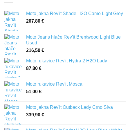
Moto jakna Rev'it Shade H2O Camo Light Grey
207,80
€
Moto Jeans hlače Rev'it Brentwood Light Blue
Used
216,50
€
Moto rukavice Rev'it Hydra 2 H2O Lady
87,80
€
Moto rukavice Rev'it Mosca
51,00
€
Moto jakna Rev'it Outback Lady Crno Siva
339,90
€