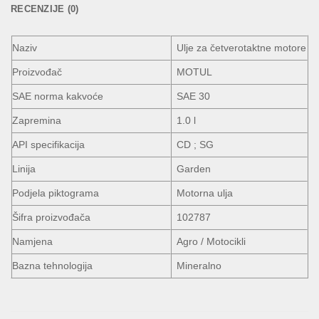
RECENZIJE (0)
Naziv
Ulje za četverotaktne motore
Proizvođač
MOTUL
SAE norma kakvoće
SAE 30
Zapremina
1.0 l
API specifikacija
CD ; SG
Linija
Garden
Podjela piktograma
Motorna ulja
Šifra proizvođača
102787
Namjena
Agro / Motocikli
Bazna tehnologija
Mineralno