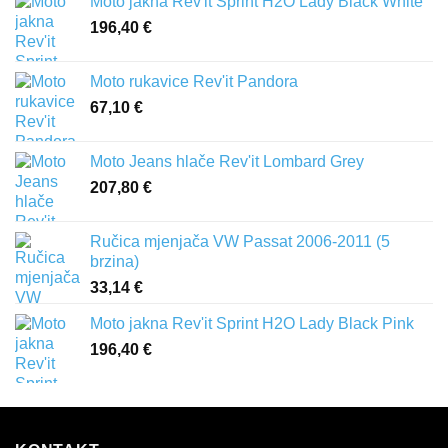
Moto jakna Rev'it Sprint H2O Lady Black White
196,40
€
Moto rukavice Rev'it Pandora
67,10
€
Moto Jeans hlače Rev'it Lombard Grey
207,80
€
Ručica mjenjača VW Passat 2006-2011 (5
brzina)
33,14
€
Moto jakna Rev'it Sprint H2O Lady Black Pink
196,40
€