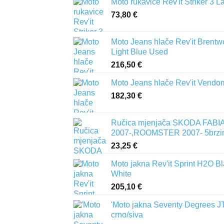
Moto rukavice Rev'it Striker 3 L
73,80
€
Moto Jeans hlače Rev'it Brent
Light Blue Used
216,50
€
Moto Jeans hlače Rev'it Vendo
182,30
€
Ručica mjenjača SKODA FABIA 
2007-,ROOMSTER 2007- 5brzi
23,25
€
Moto jakna Rev'it Sprint H2O B
White
205,10
€
'Moto jakna Seventy Degrees J
crno/siva