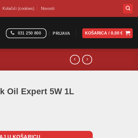
Kolačići (cookies)
Novosti
031 250 800
KOŠARICA /
0,00
€
PRIJAVA
k Oil Expert 5W 1L
 1L količina
AJ U KOŠARICU