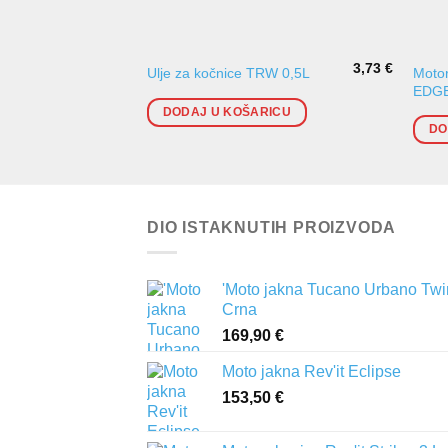
3,73
€
Moto
Ulje za kočnice TRW 0,5L
EDGE
DODAJ U KOŠARICU
DO
DIO ISTAKNUTIH PROIZVODA
'Moto jakna Tucano Urbano Twi
Crna
169,90
€
Moto jakna Rev'it Eclipse
153,50
€