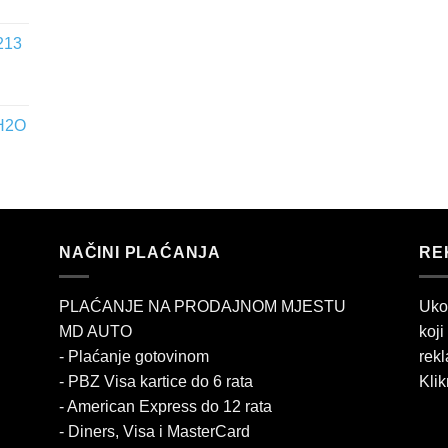
213
 H2O
NAČINI PLAĆANJA
RE
PLAĆANJE NA PRODAJNOM MJESTU
Uko
MD AUTO
koji
- Plaćanje gotovinom
rekl
- PBZ Visa kartice do 6 rata
Klik
- American Express do 12 rata
- Diners, Visa i MasterCard