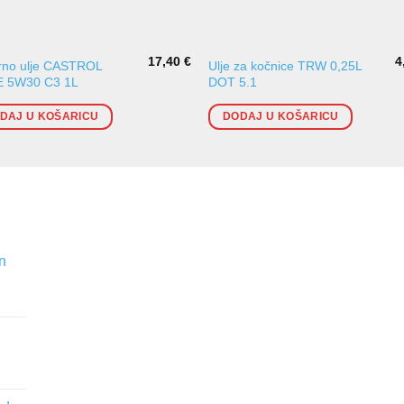
17,40
€
4
rno ulje CASTROL
Ulje za kočnice TRW 0,25L
 5W30 C3 1L
DOT 5.1
DAJ U KOŠARICU
DODAJ U KOŠARICU
n