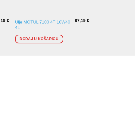
,19
€
87,19
€
Ulje MOTUL 7100 4T 10W40
Ulje za kočnice TRW
4L
DODAJ U KOŠARI
DODAJ U KOŠARICU