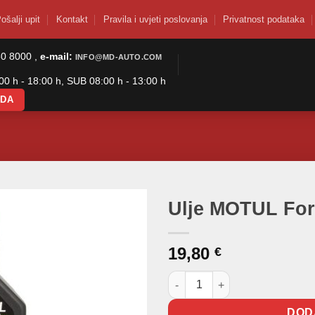
ošalji upit
Kontakt
Pravila i uvjeti poslovanja
Privatnost podataka
50 8000 ,
e-mail:
INFO@MD-AUTO.COM
0 h - 18:00 h, SUB 08:00 h - 13:00 h
ODA
Ulje MOTUL For
19,80
€
Ulje MOTUL Fork Oil Expert 5W
DOD