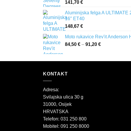
141,70
€
Aluminijska felga A ULTIMATE 
16″ ET40
148,67
€
Moto rukavice Rev'it Anderson
84,50
€
–
91,20
€
Raspon
cijena:
od
84,50 €
do
KONTAKT
91,20 €
Adresa:
Svilajska ulica 30 g
31000, Osijek
HRVATSKA
Telefon: 031 250 800
Mobitel: 091 250 8000