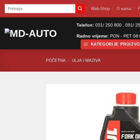
Skip
Pretraži:
Web-Shop
O nama
P
to
content
Telefon:
031/ 250 800 , 091/ 2
Radno vrijeme:
PON - PET 08:0
KATEGORIJE PROIZV
POČETNA
/
ULJA I MAZIVA