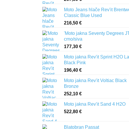
Moto Jeans hlače Rev'it Brent
Classic Blue Used
216,50
€
'Moto jakna Seventy Degrees J
crno/siva
177,30
€
Moto jakna Rev'it Sprint H2O L
Black Pink
196,40
€
Moto jakna Rev'it Voltiac Black
Bronze
252,10
€
Moto jakna Rev'it Sand 4 H2O
522,80
€
Blatobran Passat