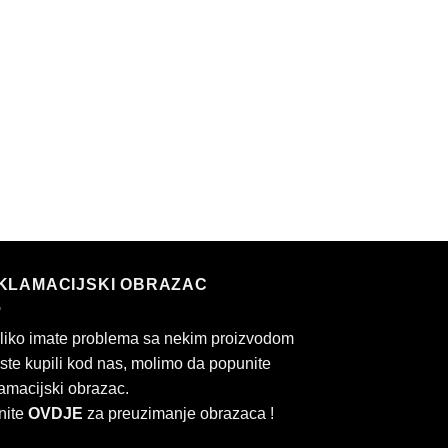
KLAMACIJSKI OBRAZAC
liko imate problema sa nekim proizvodom
 ste kupili kod nas, molimo da popunite
amacijski obrazac.
nite
OVDJE
za preuzimanje obrazaca !