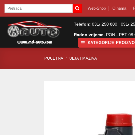
Skip
Pretraži:
Web-Shop
O nama
P
to
content
Telefon:
031/ 250 800 , 091/ 2
Radno vrijeme:
PON - PET 08:0
KATEGORIJE PROIZV
POČETNA
/
ULJA I MAZIVA