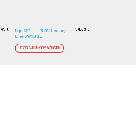
,45
€
34,09
€
Ulje MOTUL 300V Factory
Ulje za kočnice ATE 
Line 5W30 1L
DOT4 [ABS,ASR,ES
DODAJ U KOŠARICU
DODAJ U KOŠARI