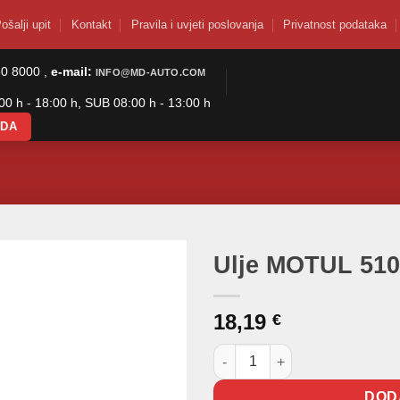
ošalji upit
Kontakt
Pravila i uvjeti poslovanja
Privatnost podataka
50 8000 ,
e-mail:
INFO@MD-AUTO.COM
0 h - 18:00 h, SUB 08:00 h - 13:00 h
ODA
Ulje MOTUL 510
18,19
€
Ulje MOTUL 5100 4T 10W30 MA
DOD