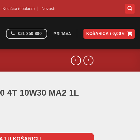
Kolačići (cookies)
Novosti
031 250 800
KOŠARICA /
0,00
€
PRIJAVA
0 4T 10W30 MA2 1L
2 1L količina
AJ U KOŠARICU