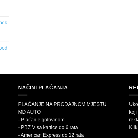
lack
wood
NAČINI PLAĆANJA
RE
PLAĆANJE NA PRODAJNOM MJESTU
Uko
MD AUTO
koji
- Plaćanje gotovinom
rekl
- PBZ Visa kartice do 6 rata
Klik
- American Express do 12 rata