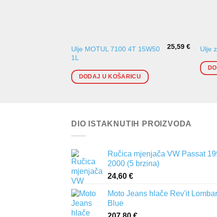
25,59
€
Ulje MOTUL 7100 4T 15W50
Ulje 
1L
DO
DODAJ U KOŠARICU
DIO ISTAKNUTIH PROIZVODA
Ručica mjenjača VW Passat 19
2000 (5 brzina)
24,60
€
Moto Jeans hlače Rev'it Lomba
Blue
207,80
€