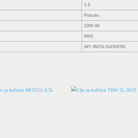
1.0
Posuda
10W-30
MA2
API SM/SL/SJ/SH/SG