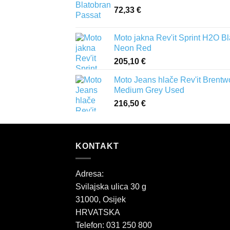
72,33
€
Moto jakna Rev'it Sprint H2O B
Neon Red
205,10
€
Moto Jeans hlače Rev'it Brent
Medium Grey Used
216,50
€
KONTAKT
Adresa:
Svilajska ulica 30 g
31000, Osijek
HRVATSKA
Telefon: 031 250 800