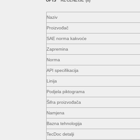
OPIS
RECENZIJE (0)
Naziv
Proizvođač
SAE norma kakvoće
Zapremina
Norma
API specifikacija
Linija
Podjela piktograma
Šifra proizvođača
Namjena
Bazna tehnologija
TecDoc detalji