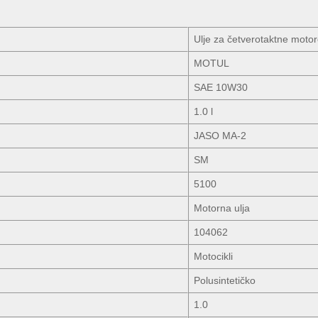
Ulje za četverotaktne moto
MOTUL
SAE 10W30
1.0 l
JASO MA-2
SM
5100
Motorna ulja
104062
Motocikli
Polusintetičko
1.0