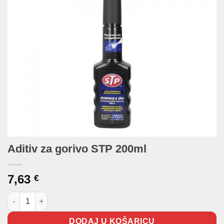
Aditiv za gorivo STP 200ml
7,63
€
Aditiv za gorivo STP 200ml količina
DODAJ U KOŠARICU