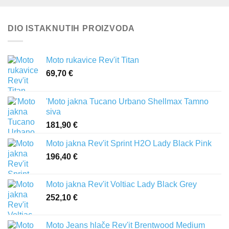
DIO ISTAKNUTIH PROIZVODA
Moto rukavice Rev'it Titan
69,70
€
'Moto jakna Tucano Urbano Shellmax Tamno
siva
181,90
€
Moto jakna Rev'it Sprint H2O Lady Black Pink
196,40
€
Moto jakna Rev'it Voltiac Lady Black Grey
252,10
€
Moto Jeans hlače Rev'it Brentwood Medium