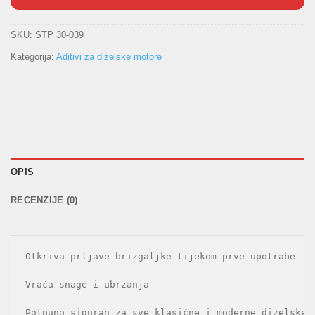
SKU:
STP 30-039
Kategorija:
Aditivi za dizelske motore
OPIS
RECENZIJE (0)
Otkriva prljave brizgaljke tijekom prve upotrabe

Vraća snage i ubrzanja

Potpuno siguran za sve klasične i moderne dizelske m