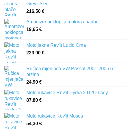
Grey Used
216,50
€
Amortizer poklopca motora / haube
19,65
€
Moto jakna Rev'it Lucid Crna
223,90
€
Ručica mjenjača VW Passat 2001-2005 6
brzina
24,90
€
Moto rukavice Rev'it Hydra 2 H2O Lady
87,80
€
Moto rukavice Rev'it Mosca
54,30
€