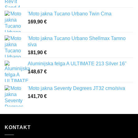
'Moto jakna Tucano Urbano Twin Crna
169,90
€
'Moto jakna Tucano Urbano Shellmax Tamno
siva
181,90
€
Aluminijska felga A ULTIMATE 213 Silver 16"
148,67
€
'Moto jakna Seventy Degrees JT32 crno/siva
141,70
€
KONTAKT