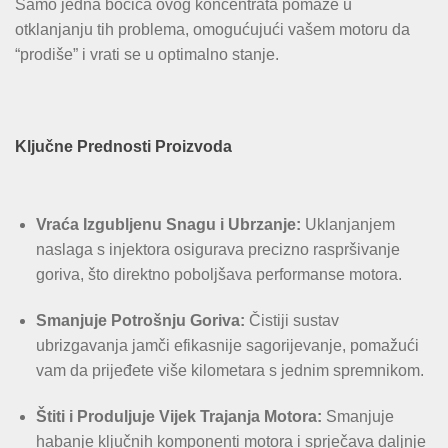
Samo jedna bočica ovog koncentrata pomaže u
otklanjanju tih problema, omogućujući vašem motoru da
“prodiše” i vrati se u optimalno stanje.
Ključne Prednosti Proizvoda
Vraća Izgubljenu Snagu i Ubrzanje:
Uklanjanjem
naslaga s injektora osigurava precizno raspršivanje
goriva, što direktno poboljšava performanse motora.
Smanjuje Potrošnju Goriva:
Čistiji sustav
ubrizgavanja jamči efikasnije sagorijevanje, pomažući
vam da prijeđete više kilometara s jednim spremnikom.
Štiti i Produljuje Vijek Trajanja Motora:
Smanjuje
habanje ključnih komponenti motora i sprječava daljnje