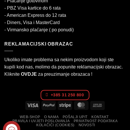
- Plaćanje gotovinom
- PBZ Visa kartice do 6 rata
- American Express do 12 rata
- Diners, Visa i MasterCard
- Virmansko plaćanje ( po ponudi)
REKLAMACIJSKI OBRAZAC
Ukoliko imate problema sa nekim proizvodom koji ste
kupili kod nas, molimo da popunite reklamacijski obrazac.
Kliknite
OVDJE
za preuzimanje obrazaca !
+385 31 250 800
Visa
PayPal
Stripe
MasterCard
Cash
On
WEB-SHOP
O NAMA
POŠALJI UPIT
KONTAKT
Delivery
PRAVILA I UVJETI POSLOVANJA
PRIVATNOST PODATAKA
KOLAČIĆI (COOKIES)
NOVOSTI