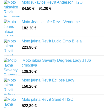
Moto rukavice Rev'it Anderson H2O
84,50
€
–
91,20
€
Raspon
cijena:
od
Moto Jeans hlače Rev'it Vendome
84,50 €
182,30
€
do
91,20 €
Moto jakna Rev'it Lucid Crno Bijela
223,90
€
'Moto jakna Seventy Degrees Lady JT36
crno/siva
138,10
€
Moto jakna Rev'it Eclipse Lady
150,20
€
Moto jakna Rev'it Sand 4 H2O
522,80
€