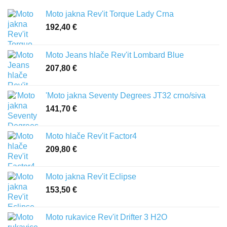
Moto jakna Rev'it Torque Lady Crna
192,40
€
Moto Jeans hlače Rev'it Lombard Blue
207,80
€
'Moto jakna Seventy Degrees JT32 crno/siva
141,70
€
Moto hlače Rev'it Factor4
209,80
€
Moto jakna Rev'it Eclipse
153,50
€
Moto rukavice Rev'it Drifter 3 H2O