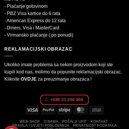
- Plaćanje gotovinom
- PBZ Visa kartice do 6 rata
- American Express do 12 rata
- Diners, Visa i MasterCard
- Virmansko plaćanje ( po ponudi)
REKLAMACIJSKI OBRAZAC
Ukoliko imate problema sa nekim proizvodom koji ste
kupili kod nas, molimo da popunite reklamacijski obrazac.
Kliknite
OVDJE
za preuzimanje obrazaca !
+385 31 250 800
Visa
PayPal
Stripe
MasterCard
Cash
On
WEB-SHOP
O NAMA
POŠALJI UPIT
KONTAKT
Delivery
PRAVILA I UVJETI POSLOVANJA
PRIVATNOST PODATAKA