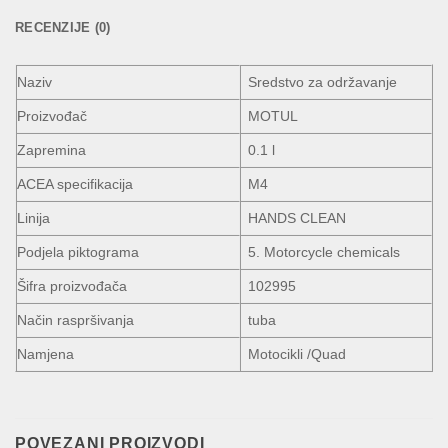
RECENZIJE (0)
Naziv
Sredstvo za održavanje
Proizvođač
MOTUL
Zapremina
0.1 l
ACEA specifikacija
M4
Linija
HANDS CLEAN
Podjela piktograma
5. Motorcycle chemicals
Šifra proizvođača
102995
Način raspršivanja
tuba
Namjena
Motocikli /Quad
POVEZANI PROIZVODI