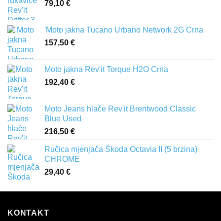
79,10
€
'Moto jakna Tucano Urbano Network 2G Crna
157,50
€
Moto jakna Rev'it Torque H2O Crna
192,40
€
Moto Jeans hlače Rev'it Brentwood Classic
Blue Used
216,50
€
Ručica mjenjača Škoda Octavia II (5 brzina)
CHROME
29,40
€
KONTAKT