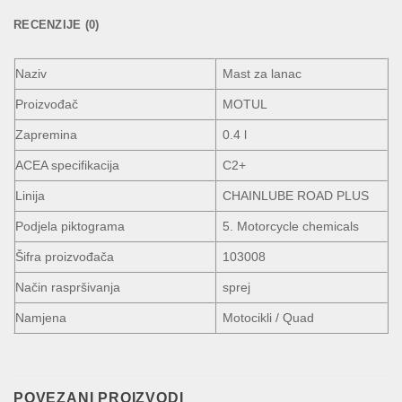
RECENZIJE (0)
Naziv
Mast za lanac
Proizvođač
MOTUL
Zapremina
0.4 l
ACEA specifikacija
C2+
Linija
CHAINLUBE ROAD PLUS
Podjela piktograma
5. Motorcycle chemicals
Šifra proizvođača
103008
Način raspršivanja
sprej
Namjena
Motocikli / Quad
POVEZANI PROIZVODI