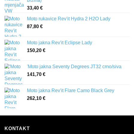
brzina)
33,40
€
Moto rukavice Rev'it Hydra 2 H2O Lady
87,80
€
Moto jakna Rev'it Eclipse Lady
150,20
€
'Moto jakna Seventy Degrees JT32 crno/siva
141,70
€
Moto jakna Rev'it Flare Camo Black Grey
262,10
€
KONTAKT