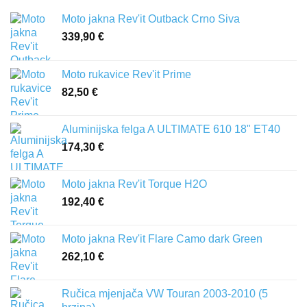
Moto jakna Rev'it Outback Crno Siva
339,90
€
Moto rukavice Rev'it Prime
82,50
€
Aluminijska felga A ULTIMATE 610 18" ET40
174,30
€
Moto jakna Rev'it Torque H2O
192,40
€
Moto jakna Rev'it Flare Camo dark Green
262,10
€
Ručica mjenjača VW Touran 2003-2010 (5