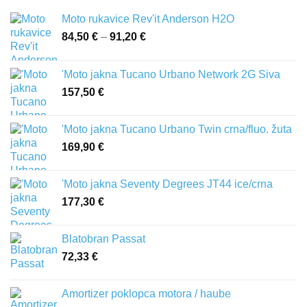
Moto rukavice Rev'it Anderson H2O
84,50
€
–
91,20
€
Raspon
cijena:
od
'Moto jakna Tucano Urbano Network 2G Siva
84,50 €
157,50
€
do
91,20 €
'Moto jakna Tucano Urbano Twin crna/fluo. žuta
169,90
€
'Moto jakna Seventy Degrees JT44 ice/crna
177,30
€
Blatobran Passat
72,33
€
Amortizer poklopca motora / haube