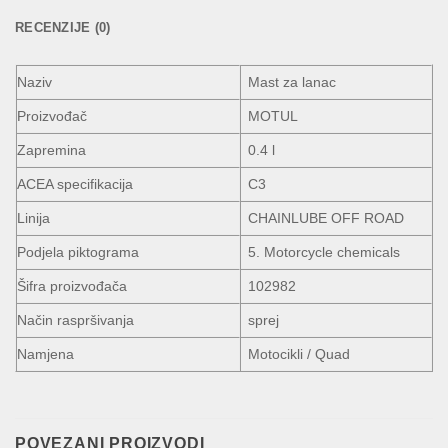
RECENZIJE (0)
Naziv
Mast za lanac
Proizvođač
MOTUL
Zapremina
0.4 l
ACEA specifikacija
C3
Linija
CHAINLUBE OFF ROAD
Podjela piktograma
5. Motorcycle chemicals
Šifra proizvođača
102982
Način raspršivanja
sprej
Namjena
Motocikli / Quad
POVEZANI PROIZVODI