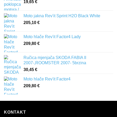
19,65
€
Moto jakna Rev'it Sprint H2O Black White
205,10
€
Moto hlače Rev'it Factor4 Lady
209,80
€
Ručica mjenjača SKODA FABIA II
2007-,ROOMSTER 2007- 5brzina
30,45
€
Moto hlače Rev'it Factor4
209,80
€
KONTAKT