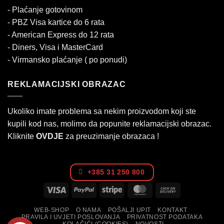
- Plaćanje gotovinom
- PBZ Visa kartice do 6 rata
- American Express do 12 rata
- Diners, Visa i MasterCard
- Virmansko plaćanje ( po ponudi)
REKLAMACIJSKI OBRAZAC
Ukoliko imate problema sa nekim proizvodom koji ste
kupili kod nas, molimo da popunite reklamacijski obrazac.
Kliknite
OVDJE
za preuzimanje obrazaca !
+385 31 250 800
Visa
PayPal
Stripe
MasterCard
Cash
On
WEB-SHOP
O NAMA
POŠALJI UPIT
KONTAKT
Delivery
PRAVILA I UVJETI POSLOVANJA
PRIVATNOST PODATAKA