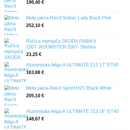
196,40
€
Moto jakna Rev'it Voltiac Lady Black Pink
252,10
€
Ručica mjenjača SKODA FABIA II
2007-,ROOMSTER 2007- 5brzina
23,25
€
Aluminijska felga A ULTIMATE 213 17" ET40
163,88
€
Moto jakna Rev'it Sprint H2O Black White
205,10
€
Aluminijska felga A ULTIMATE 213 16″ ET40
148,67
€