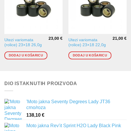
23,00
€
21,00
€
Utezi variomata
Utezi variomata
(rolice) 23×18 26,0g
(rolice) 23×18 22,0g
DODAJ U KOŠARICU
DODAJ U KOŠARICU
DIO ISTAKNUTIH PROIZVODA
'Moto jakna Seventy Degrees Lady JT36
crno/roza
138,10
€
Moto jakna Rev'it Sprint H2O Lady Black Pink