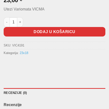
23,00
Utezi Variomata VICMA
Utezi variomata (rolice) 23x18 15,0g količina
DODAJ U KOŠARICU
SKU:
VIC4191
Kategorija:
23x18
RECENZIJE (0)
Recenzije