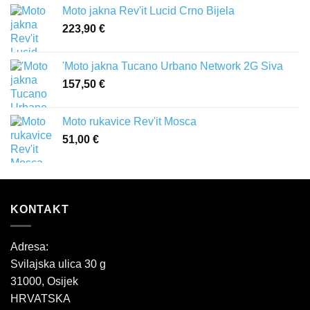
Moto jakna Rev'it Lucid Crno Bijela
223,90
€
'Moto jakna Tucano Urbano Network 2G Siva
157,50
€
Moto rukavice Rev'it Mosca
51,00
€
KONTAKT
Adresa:
Svilajska ulica 30 g
31000, Osijek
HRVATSKA