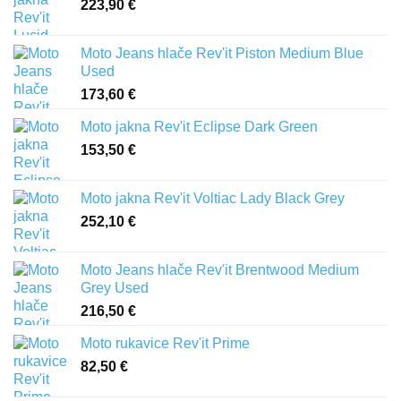
223,90
€
Moto Jeans hlače Rev'it Piston Medium Blue
Used
173,60
€
Moto jakna Rev'it Eclipse Dark Green
153,50
€
Moto jakna Rev'it Voltiac Lady Black Grey
252,10
€
Moto Jeans hlače Rev'it Brentwood Medium
Grey Used
216,50
€
Moto rukavice Rev'it Prime
82,50
€