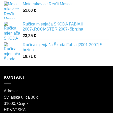
Moto rukavice Rev'it Mosca
51,00
€
Ručica mjenjača SKODA FABIA II
2007-,ROOMSTER 2007- 5brzina
23,25
€
Ručica mjenjača Škoda Fabia [2001-2007] 5
brzina
19,71
€
KONTAKT
Adresa:
Svilajska ulica 30 g
31000, Osijek
HRVATSKA