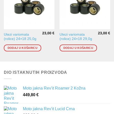
23,00
€
23,00
€
Utezi variomata
Utezi variomata
(rolice) 24×18 25,0g
(rolice) 24×18 29,0g
DODAJ U KOŠARICU
DODAJ U KOŠARICU
DIO ISTAKNUTIH PROIZVODA
Moto jakna Rev'it Roamer 2 Kožna
449,80
€
Moto jakna Rev'it Lucid Crna