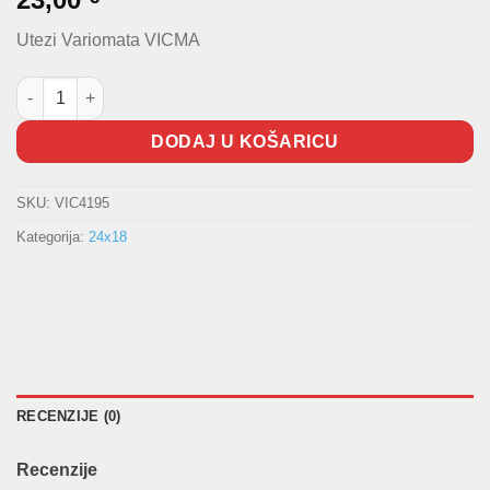
Utezi Variomata VICMA
Utezi variomata (rolice) 24x18 27,0g količina
DODAJ U KOŠARICU
SKU:
VIC4195
Kategorija:
24x18
RECENZIJE (0)
Recenzije