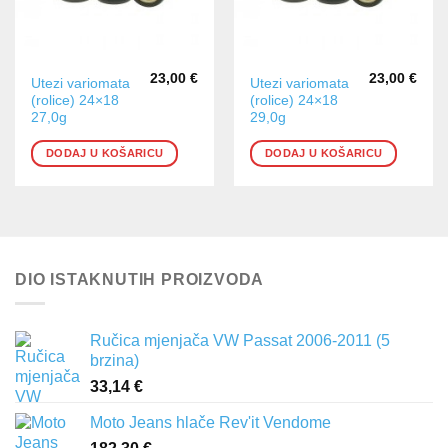
23,00
€
23,00
€
Utezi variomata
Utezi variomata
(rolice) 24×18
(rolice) 24×18
27,0g
29,0g
DODAJ U KOŠARICU
DODAJ U KOŠARICU
DIO ISTAKNUTIH PROIZVODA
Ručica mjenjača VW Passat 2006-2011 (5
brzina)
33,14
€
Moto Jeans hlače Rev'it Vendome