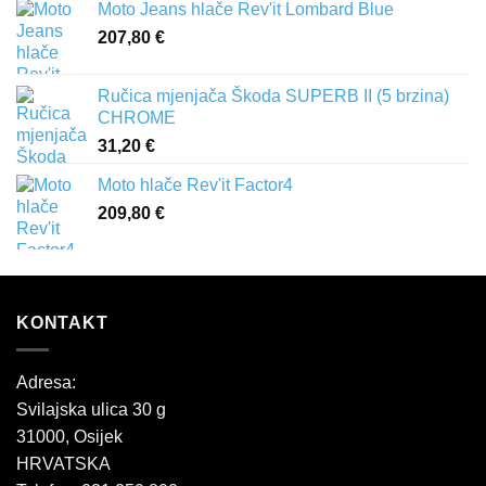
Moto Jeans hlače Rev'it Lombard Blue
207,80
€
Ručica mjenjača Škoda SUPERB II (5 brzina)
CHROME
31,20
€
Moto hlače Rev'it Factor4
209,80
€
KONTAKT
Adresa:
Svilajska ulica 30 g
31000, Osijek
HRVATSKA