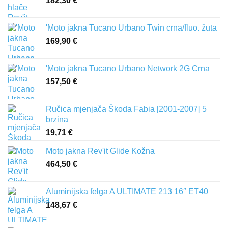
182,30
€
'Moto jakna Tucano Urbano Twin crna/fluo. žuta
169,90
€
'Moto jakna Tucano Urbano Network 2G Crna
157,50
€
Ručica mjenjača Škoda Fabia [2001-2007] 5
brzina
19,71
€
Moto jakna Rev'it Glide Kožna
464,50
€
Aluminijska felga A ULTIMATE 213 16″ ET40
148,67
€