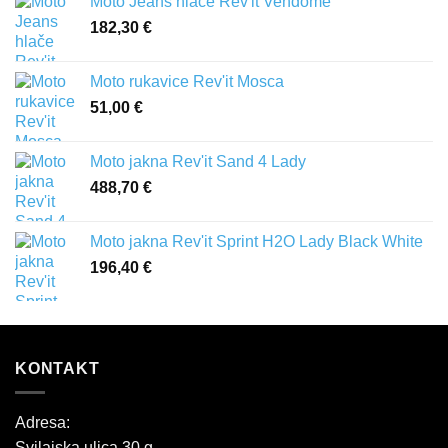
Moto Jeans hlače Rev'it Vendome
182,30
€
Moto rukavice Rev'it Mosca
51,00
€
Moto jakna Rev'it Sand 4 Lady
488,70
€
Moto jakna Rev'it Sprint H2O Lady Black White
196,40
€
KONTAKT
Adresa:
Svilajska ulica 30 g