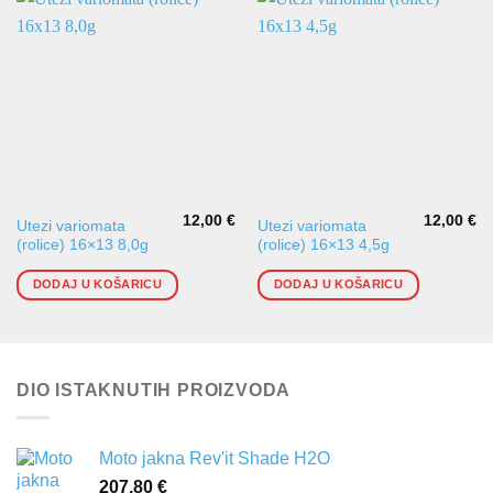
12,00
€
12,00
€
Utezi variomata
Utezi variomata
(rolice) 16×13 8,0g
(rolice) 16×13 4,5g
DODAJ U KOŠARICU
DODAJ U KOŠARICU
DIO ISTAKNUTIH PROIZVODA
Moto jakna Rev'it Shade H2O
207,80
€