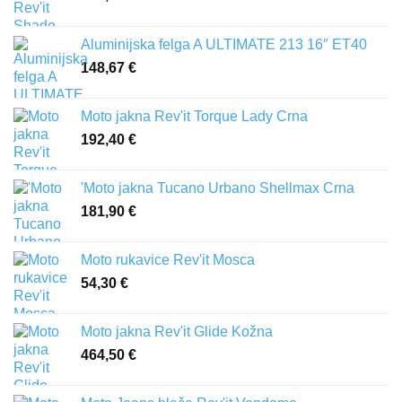
Aluminijska felga A ULTIMATE 213 16″ ET40
148,67
€
Moto jakna Rev'it Torque Lady Crna
192,40
€
'Moto jakna Tucano Urbano Shellmax Crna
181,90
€
Moto rukavice Rev'it Mosca
54,30
€
Moto jakna Rev'it Glide Kožna
464,50
€