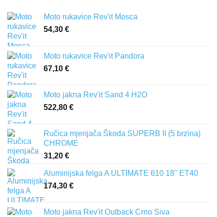
Moto rukavice Rev'it Mosca
54,30
€
Moto rukavice Rev'it Pandora
67,10
€
Moto jakna Rev'it Sand 4 H2O
522,80
€
Ručica mjenjača Škoda SUPERB II (5 brzina)
CHROME
31,20
€
Aluminijska felga A ULTIMATE 610 18" ET40
174,30
€
Moto jakna Rev'it Outback Crno Siva