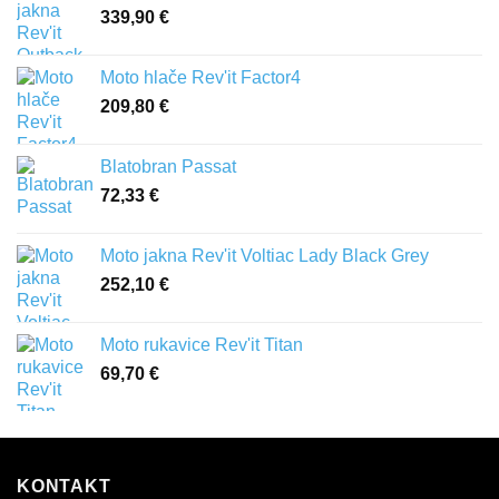
339,90
€
Moto hlače Rev'it Factor4
209,80
€
Blatobran Passat
72,33
€
Moto jakna Rev'it Voltiac Lady Black Grey
252,10
€
Moto rukavice Rev'it Titan
69,70
€
KONTAKT