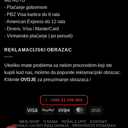
MD AUTO
- Plaćanje gotovinom
- PBZ Visa kartice do 6 rata
- American Express do 12 rata
- Diners, Visa i MasterCard
- Virmansko plaćanje ( po ponudi)
REKLAMACIJSKI OBRAZAC
Ukoliko imate problema sa nekim proizvodom koji ste
kupili kod nas, molimo da popunite reklamacijski obrazac.
Kliknite
OVDJE
za preuzimanje obrazaca !
+385 31 250 800
Visa
PayPal
Stripe
MasterCard
Cash
On
WEB-SHOP
O NAMA
POŠALJI UPIT
KONTAKT
Delivery
PRAVILA I UVJETI POSLOVANJA
PRIVATNOST PODATAKA