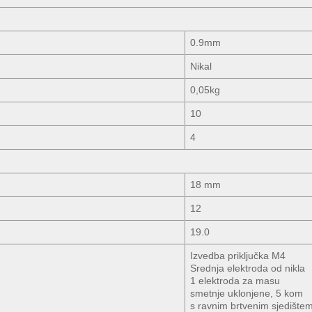
0.9mm
Nikal
0,05kg
10
4
18 mm
12
19.0
Izvedba priključka M4
Srednja elektroda od nikla
1 elektroda za masu
smetnje uklonjene, 5 kom
s ravnim brtvenim sjedište