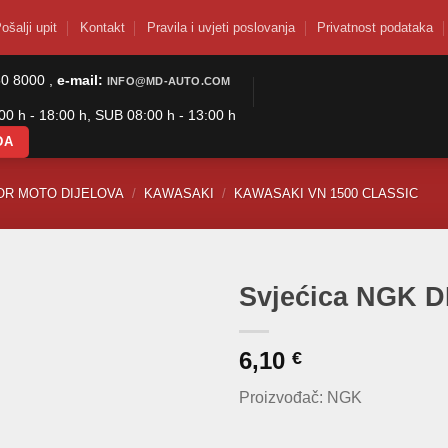
ošalji upit
Kontakt
Pravila i uvjeti poslovanja
Privatnost podataka
50 8000 ,
e-mail:
INFO@MD-AUTO.COM
0 h - 18:00 h, SUB 08:00 h - 13:00 h
DA
OR MOTO DIJELOVA
/
KAWASAKI
/
KAWASAKI VN 1500 CLASSIC
Svjećica NGK 
6,10
€
Proizvođač: NGK