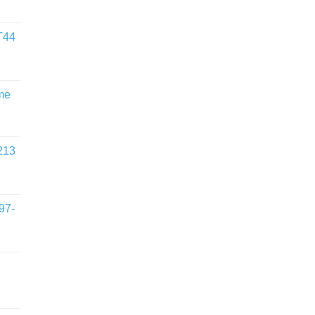
T44
me
213
97-