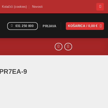
Kolačići (cookies)
Novosti
031 250 800
KOŠARICA /
0,00
€
PRIJAVA
DPR7EA-9