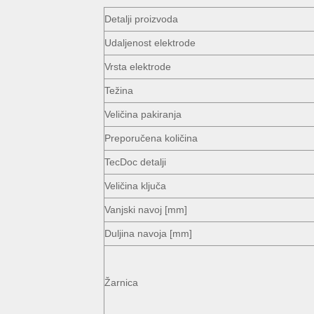
Detalji proizvoda
Udaljenost elektrode
Vrsta elektrode
Težina
Veličina pakiranja
Preporučena količina
TecDoc detalji
Veličina ključa
Vanjski navoj [mm]
Duljina navoja [mm]
Žarnica