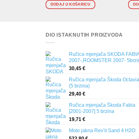
DODAJ U KOŠARICU
DO
DIO ISTAKNUTIH PROIZVODA
Ručica mjenjača SKODA FABIA 
2007-,ROOMSTER 2007- 5brzi
30,45
€
Ručica mjenjača Škoda Octavia 
(5 brzina)
29,40
€
Ručica mjenjača Škoda Fabia
[2001-2007] 5 brzina
19,71
€
Moto jakna Rev'it Sand 4 H2O
522,80
€