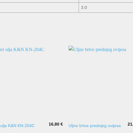
3.0
16,80
€
21
r ulja K&N KN-204C
Uljne brtve prednjeg ovijesa