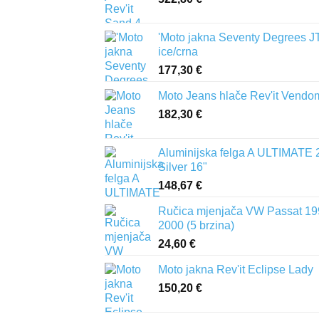
'Moto jakna Seventy Degrees J
ice/crna
177,30
€
Moto Jeans hlače Rev'it Vendo
182,30
€
Aluminijska felga A ULTIMATE 
Silver 16"
148,67
€
Ručica mjenjača VW Passat 19
2000 (5 brzina)
24,60
€
Moto jakna Rev'it Eclipse Lady
150,20
€