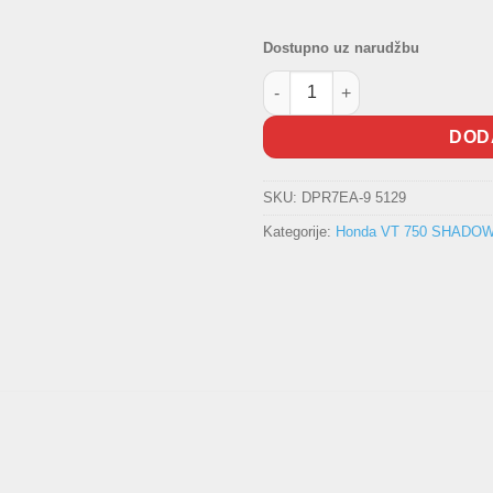
Dostupno uz narudžbu
Svjećica NGK DPR7EA-9 količi
DOD
SKU:
DPR7EA-9 5129
Kategorije:
Honda VT 750 SHADOW 