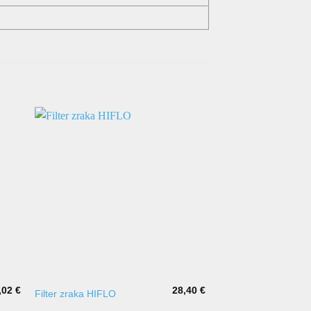
,02
€
28,40
€
Filter zraka HIFLO
Svjećica NGK DPR8