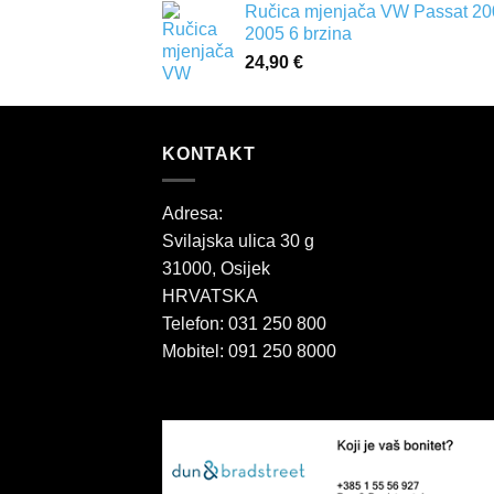
Ručica mjenjača VW Passat 20
2005 6 brzina
24,90
€
KONTAKT
Adresa:
Svilajska ulica 30 g
31000, Osijek
HRVATSKA
Telefon: 031 250 800
Mobitel: 091 250 8000