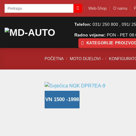
Skip
Pretraži:
Web-Shop
O nama
P
to
content
Telefon:
031/ 250 800 , 091/ 2
Radno vrijeme:
PON - PET 08:0
KATEGORIJE PROIZVO
POČETNA
/
MOTO DIJELOVI -
/
KONFIGURAT
VN 1500 -1998