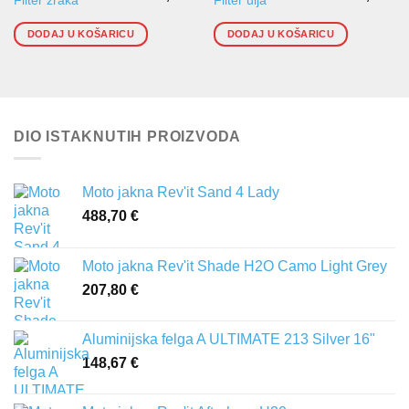
Filter zraka
Filter ulja
DODAJ U KOŠARICU
DODAJ U KOŠARICU
DIO ISTAKNUTIH PROIZVODA
Moto jakna Rev'it Sand 4 Lady
488,70
€
Moto jakna Rev'it Shade H2O Camo Light Grey
207,80
€
Aluminijska felga A ULTIMATE 213 Silver 16"
148,67
€