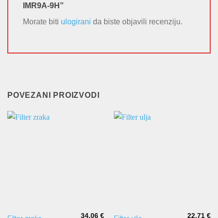
IMR9A-9H”
Morate biti
ulogirani
da biste objavili recenziju.
POVEZANI PROIZVODI
34,06
€
22,71
€