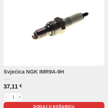
Svjećica NGK IMR9A-9H
37,11
€
Svjećica NGK IMR9A-9H količina
DODAJ U KOŠARICU