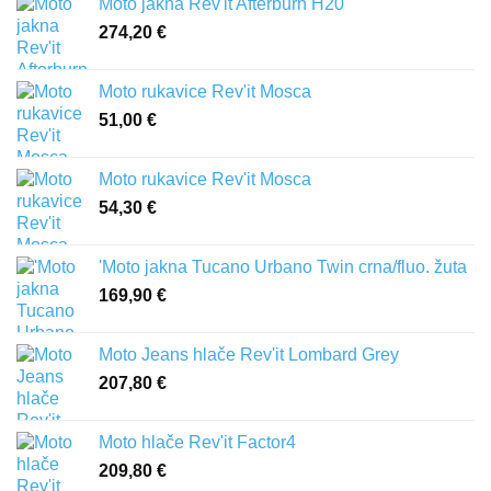
Moto jakna Rev'it Afterburn H20
274,20
€
Moto rukavice Rev'it Mosca
51,00
€
Moto rukavice Rev'it Mosca
54,30
€
'Moto jakna Tucano Urbano Twin crna/fluo. žuta
169,90
€
Moto Jeans hlače Rev'it Lombard Grey
207,80
€
Moto hlače Rev'it Factor4
209,80
€