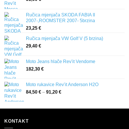
Ručica mjenjača SKODA FABIA II
2007-,ROOMSTER 2007- 5brzina
23,25
€
Ručica mjenjača VW Golf V (5 brzina)
29,40
€
Moto Jeans hlače Rev'it Vendome
182,30
€
Moto rukavice Rev'it Anderson H2O
84,50
€
–
91,20
€
Raspon
cijena:
od
84,50 €
do
KONTAKT
91,20 €