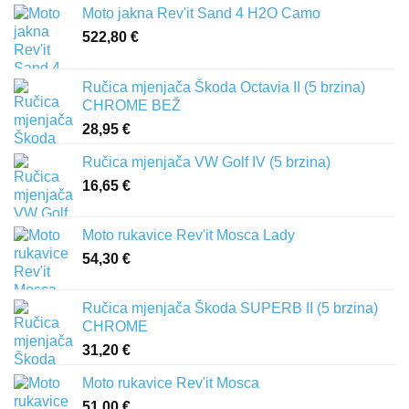
Moto jakna Rev'it Sand 4 H2O Camo
522,80
€
Ručica mjenjača Škoda Octavia II (5 brzina)
CHROME BEŽ
28,95
€
Ručica mjenjača VW Golf IV (5 brzina)
16,65
€
Moto rukavice Rev'it Mosca Lady
54,30
€
Ručica mjenjača Škoda SUPERB II (5 brzina)
CHROME
31,20
€
Moto rukavice Rev'it Mosca
51,00
€