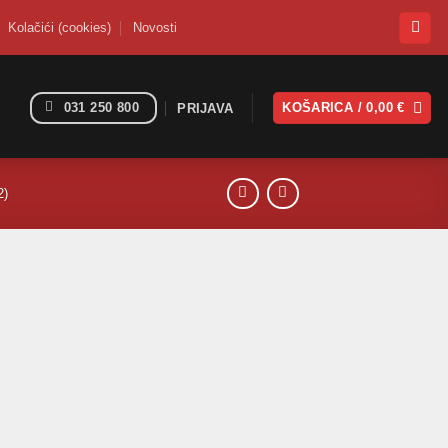
Kolačići (cookies)
Novosti
031 250 800
KOŠARICA /
0,00
€
PRIJAVA
2)