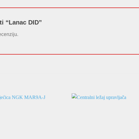
ati “Lanac DID”
ecenziju.