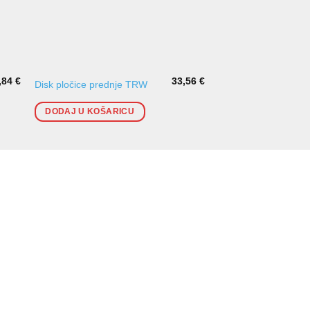
,84
€
33,56
€
Disk pločice prednje TRW
Disk pločice zadnje
DODAJ U KOŠARICU
DODAJ U KOŠARI