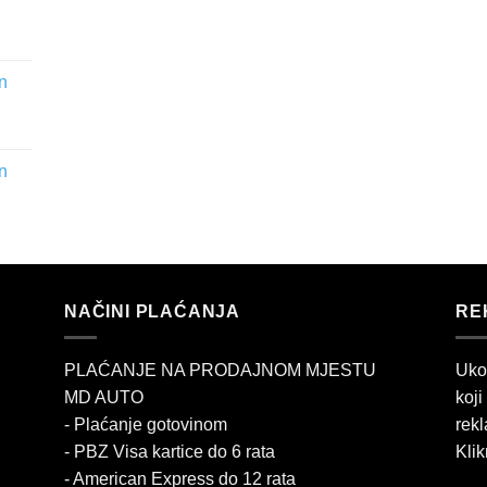
n
n
NAČINI PLAĆANJA
RE
PLAĆANJE NA PRODAJNOM MJESTU
Uko
MD AUTO
koji
- Plaćanje gotovinom
rekl
- PBZ Visa kartice do 6 rata
Klik
- American Express do 12 rata