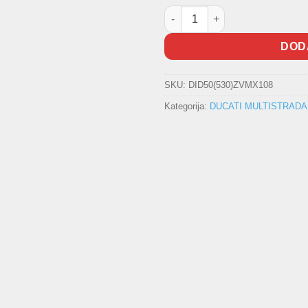
Lanac DID količina
DOD
SKU:
DID50(530)ZVMX108
Kategorija:
DUCATI MULTISTRADA 1