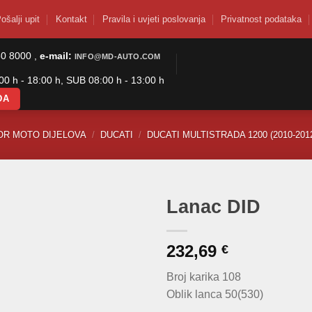
ošalji upit
Kontakt
Pravila i uvjeti poslovanja
Privatnost podataka
50 8000 ,
e-mail:
INFO@MD-AUTO.COM
0 h - 18:00 h, SUB 08:00 h - 13:00 h
DA
OR MOTO DIJELOVA
/
DUCATI
/
DUCATI MULTISTRADA 1200 (2010-201
Lanac DID
232,69
€
Broj karika 108
Oblik lanca 50(530)