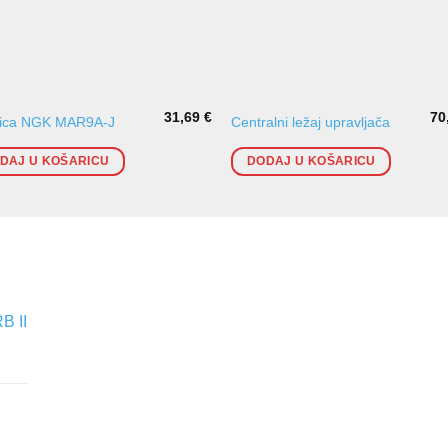
31,69
€
70
ćica NGK MAR9A-J
Centralni ležaj upravljača
DAJ U KOŠARICU
DODAJ U KOŠARICU
B II