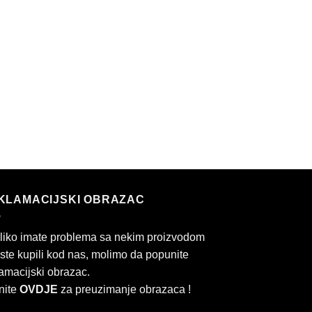
KLAMACIJSKI OBRAZAC
liko imate problema sa nekim proizvodom
 ste kupili kod nas, molimo da popunite
amacijski obrazac.
nite
OVDJE
za preuzimanje obrazaca !