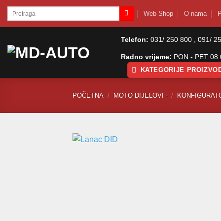
Skip
Pretraži:
Web-Shop
O nama
P
to
content
Telefon:
031/ 250 800 , 091/ 2
Radno vrijeme:
PON - PET 08:0
KATEGORIJE PROIZVO
POČETNA
/
MOTO DIJELOVI -
/
KONFIGURAT