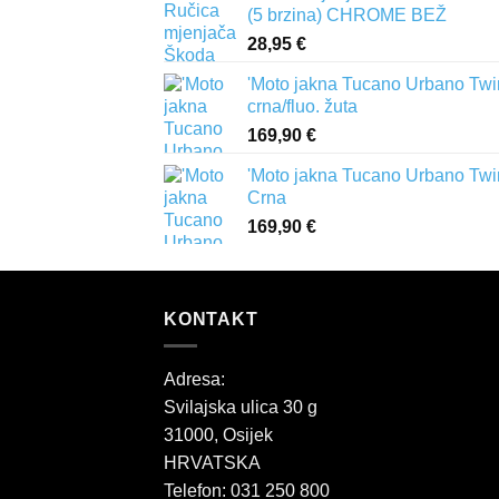
(5 brzina) CHROME BEŽ
28,95
€
'Moto jakna Tucano Urbano Twi
crna/fluo. žuta
169,90
€
'Moto jakna Tucano Urbano Twi
Crna
169,90
€
KONTAKT
Adresa:
Svilajska ulica 30 g
31000, Osijek
HRVATSKA
Telefon: 031 250 800