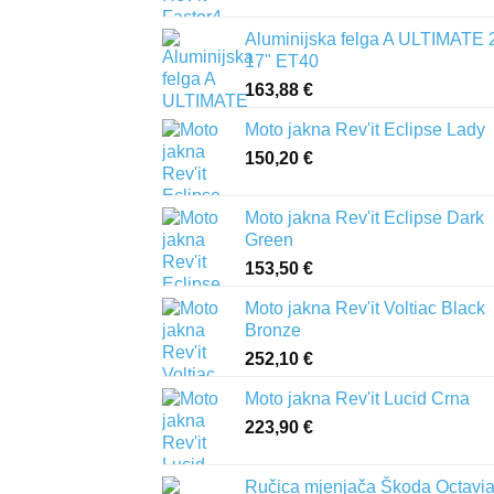
Aluminijska felga A ULTIMATE 
17" ET40
163,88
€
Moto jakna Rev'it Eclipse Lady
150,20
€
Moto jakna Rev'it Eclipse Dark
Green
153,50
€
Moto jakna Rev'it Voltiac Black
Bronze
252,10
€
Moto jakna Rev'it Lucid Crna
223,90
€
Ručica mjenjača Škoda Octavia 