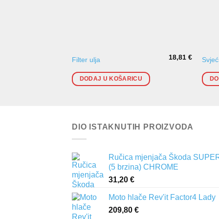
18,81
€
Filter ulja
Svje
DODAJ U KOŠARICU
DO
DIO ISTAKNUTIH PROIZVODA
Ručica mjenjača Škoda SUPER
(5 brzina) CHROME
31,20
€
Moto hlače Rev'it Factor4 Lady
209,80
€