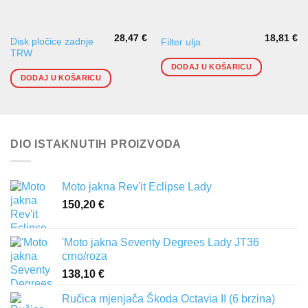
28,47
€
18,81
€
Disk pločice zadnje
Filter ulja
TRW
DODAJ U KOŠARICU
DODAJ U KOŠARICU
DIO ISTAKNUTIH PROIZVODA
Moto jakna Rev'it Eclipse Lady
150,20
€
'Moto jakna Seventy Degrees Lady JT36
crno/roza
138,10
€
Ručica mjenjača Škoda Octavia II (6 brzina)