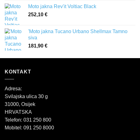
Moto jakna Rev'it Voltiac Black
252,10
€
'Moto jakna Tucano Urbano Shellmax Tamno
siva
181,90
€
KONTAKT
Adresa:
Svilajska ulica 30 g
31000, Osijek
HRVATSKA
Telefon: 031 250 800
Mobitel: 091 250 8000