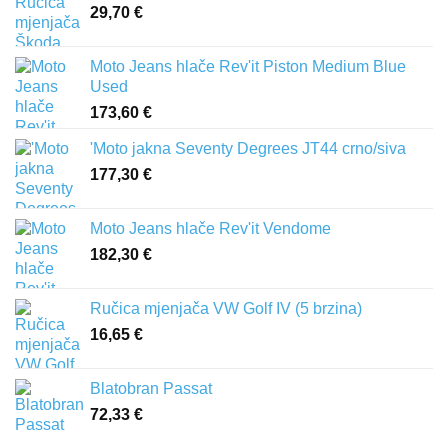
29,70
€
Moto Jeans hlače Rev'it Piston Medium Blue
Used
173,60
€
'Moto jakna Seventy Degrees JT44 crno/siva
177,30
€
Moto Jeans hlače Rev'it Vendome
182,30
€
Ručica mjenjača VW Golf IV (5 brzina)
16,65
€
Blatobran Passat
72,33
€