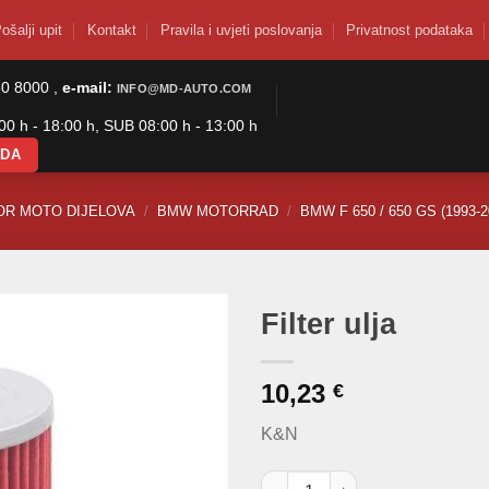
ošalji upit
Kontakt
Pravila i uvjeti poslovanja
Privatnost podataka
50 8000 ,
e-mail:
INFO@MD-AUTO.COM
0 h - 18:00 h, SUB 08:00 h - 13:00 h
ODA
OR MOTO DIJELOVA
/
BMW MOTORRAD
/
BMW F 650 / 650 GS (1993-2
Filter ulja
10,23
€
K&N
Filter ulja količina