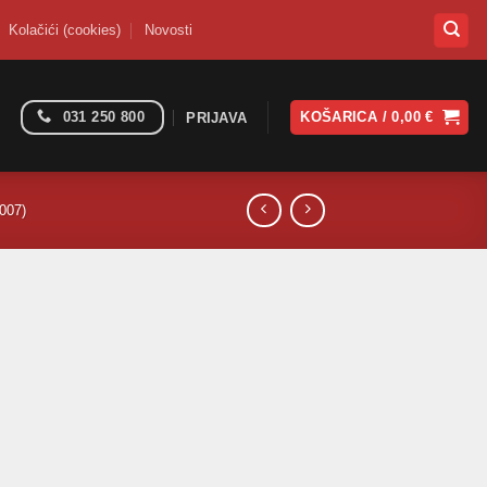
Kolačići (cookies)
Novosti
031 250 800
KOŠARICA /
0,00
€
PRIJAVA
007)