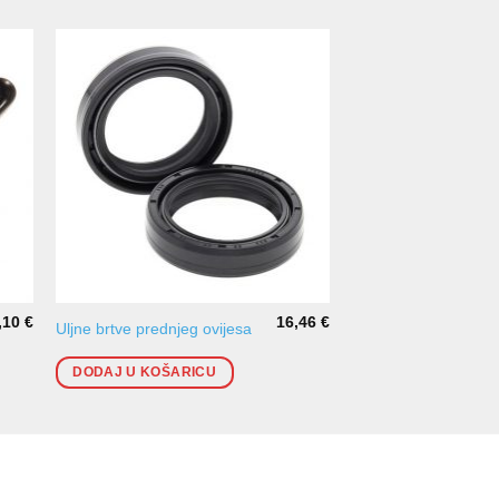
,10
€
16,46
€
Uljne brtve prednjeg ovijesa
Ručica kvačila
DODAJ U KOŠARICU
DODAJ U KOŠARI