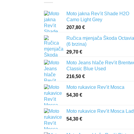
Moto jakna Rev'it Shade H2O
Camo Light Grey
207,80
€
Ručica mjenjača Škoda Octavia 
(6 brzina)
29,70
€
Moto Jeans hlače Rev'it Brent
Classic Blue Used
216,50
€
Moto rukavice Rev'it Mosca
54,30
€
Moto rukavice Rev'it Mosca Lad
54,30
€