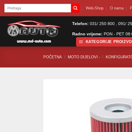
Skip
Pretraži:
Web-Shop
O nama
P
to
content
Telefon:
031/ 250 800 , 091/ 2
Radno vrijeme:
PON - PET 08:0
KATEGORIJE PROIZV
POČETNA
/
MOTO DIJELOVI -
/
KONFIGURAT