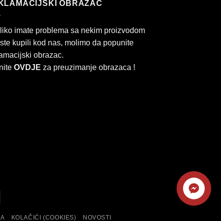
KLAMACIJSKI OBRAZAC
liko imate problema sa nekim proizvodom
 ste kupili kod nas, molimo da popunite
amacijski obrazac.
nite
OVDJE
za preuzimanje obrazaca !
Kontaktirajte
ard
Cash
nas
On
KA
KOLAČIĆI (COOKIES)
NOVOSTI
Delivery