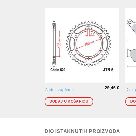
29,46
€
Zadnji zupčanik
Disk 
DODAJ U KOŠARICU
DO
DIO ISTAKNUTIH PROIZVODA