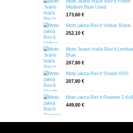
Moto Jeans hlače Rev'it Piston
Medium Blue Used
173,60
€
Moto jakna Rev'it Voltiac Black
252,10
€
Moto Jeans hlače Rev'it Lomba
Blue
207,80
€
Moto jakna Rev'it Shade H2O
207,80
€
Moto jakna Rev'it Roamer 2 Ko
449,80
€