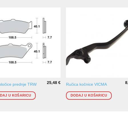
25,48
€
8
pločice prednje TRW
Ručica kočnice VICMA
DAJ U KOŠARICU
DODAJ U KOŠARICU