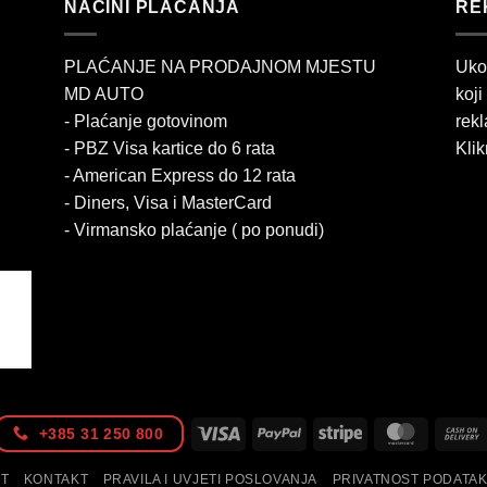
NAČINI PLAĆANJA
RE
PLAĆANJE NA PRODAJNOM MJESTU
Uko
MD AUTO
koji
- Plaćanje gotovinom
rekl
- PBZ Visa kartice do 6 rata
Klik
- American Express do 12 rata
- Diners, Visa i MasterCard
- Virmansko plaćanje ( po ponudi)
Visa
PayPal
Stripe
MasterC
+385 31 250 800
IT
KONTAKT
PRAVILA I UVJETI POSLOVANJA
PRIVATNOST PODATA