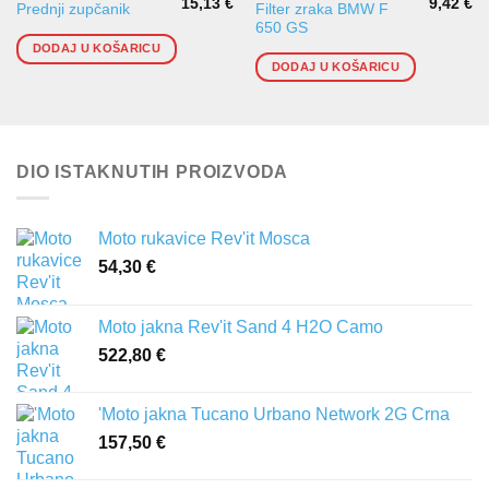
15,13
€
9,42
€
Filter zraka BMW F
Prednji zupčanik
650 GS
DODAJ U KOŠARICU
DODAJ U KOŠARICU
DIO ISTAKNUTIH PROIZVODA
Moto rukavice Rev'it Mosca
54,30
€
Moto jakna Rev'it Sand 4 H2O Camo
522,80
€
'Moto jakna Tucano Urbano Network 2G Crna
157,50
€