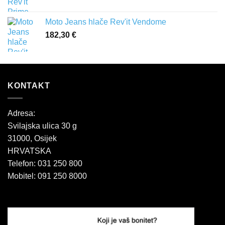
91,20 €
Moto Jeans hlače Rev'it Vendome
182,30
€
KONTAKT
Adresa:
Svilajska ulica 30 g
31000, Osijek
HRVATSKA
Telefon: 031 250 800
Mobitel: 091 250 8000