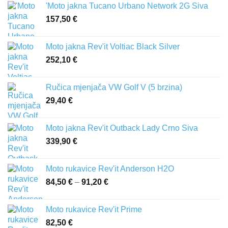
'Moto jakna Tucano Urbano Network 2G Siva
157,50
€
Moto jakna Rev'it Voltiac Black Silver
252,10
€
Ručica mjenjača VW Golf V (5 brzina)
29,40
€
Moto jakna Rev'it Outback Lady Crno Siva
339,90
€
Moto rukavice Rev'it Anderson H2O
84,50
€
–
91,20
€
Raspon
cijena:
od
Moto rukavice Rev'it Prime
84,50 €
82,50
€
do