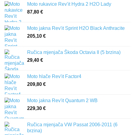
Moto rukavice Rev'it Hydra 2 H2O Lady
87,80
€
Moto jakna Rev'it Sprint H2O Black Anthracite
205,10
€
Ručica mjenjača Škoda Octavia II (5 brzina)
29,40
€
Moto hlače Rev'it Factor4
209,80
€
Moto jakna Rev'it Quantum 2 WB
229,30
€
Ručica mjenjača VW Passat 2006-2011 (6
brzina)