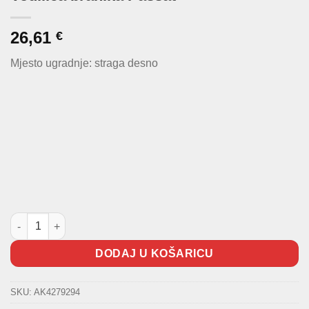
26,61
€
Mjesto ugradnje: straga desno
Vodilica branika Passat količina
DODAJ U KOŠARICU
SKU:
AK4279294