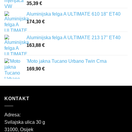
35,39
€
Aluminijska felga A ULTIMATE 610 18" ET40
174,30
€
Aluminijska felga A ULTIMATE 213 17" ET40
163,88
€
'Moto jakna Tucano Urbano Twin Crna
169,90
€
KONTAKT
Adresa:
Svilajska ulica 30 g
31000, Osijek