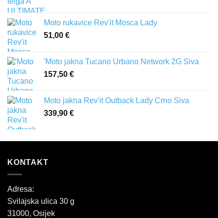
Moto rukavice Rev'it Mosca Lady
51,00
€
'Moto jakna Tucano Urbano Network 2G Siva
157,50
€
Moto jakna Rev'it Outback Lady Crno Siva
339,90
€
KONTAKT
Adresa:
Svilajska ulica 30 g
31000, Osijek