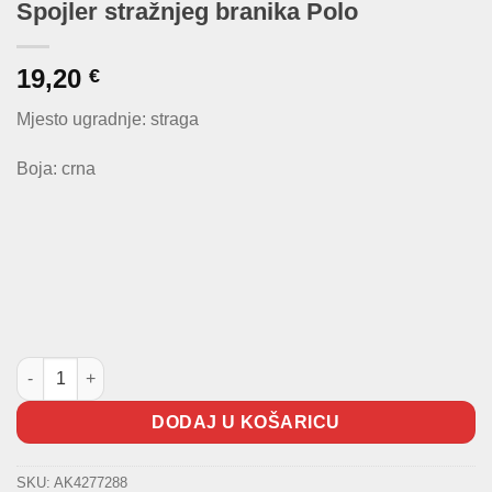
Spojler stražnjeg branika Polo
19,20
€
Mjesto ugradnje: straga
Boja: crna
Spojler stražnjeg branika Polo količina
DODAJ U KOŠARICU
SKU:
AK4277288