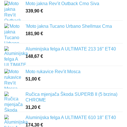
Moto jakna Rev'it Outback Crno Siva
339,90
€
'Moto jakna Tucano Urbano Shellmax Crna
181,90
€
Aluminijska felga A ULTIMATE 213 16″ ET40
148,67
€
Moto rukavice Rev'it Mosca
51,00
€
Ručica mjenjača Škoda SUPERB II (5 brzina)
CHROME
31,20
€
Aluminijska felga A ULTIMATE 610 18" ET40
174,30
€