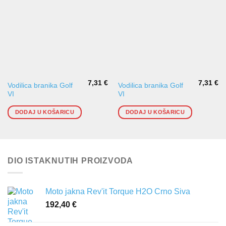
7,31
€
7,31
€
Vodilica branika Golf
Vodilica branika Golf
VI
VI
DODAJ U KOŠARICU
DODAJ U KOŠARICU
DIO ISTAKNUTIH PROIZVODA
Moto jakna Rev'it Torque H2O Crno Siva
192,40
€