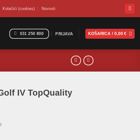
Kolačići (cookies)
Novosti
031 250 800
KOŠARICA /
0,00
€
PRIJAVA
Golf IV TopQuality
o