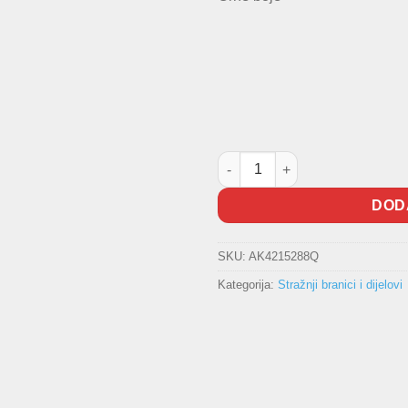
Lajsna branika Golf IV TopQual
DOD
SKU:
AK4215288Q
Kategorija:
Stražnji branici i dijelovi