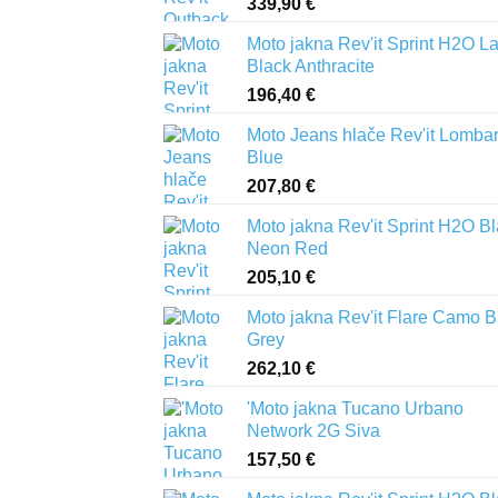
339,90
€
Moto jakna Rev'it Sprint H2O L
Black Anthracite
196,40
€
Moto Jeans hlače Rev'it Lomba
Blue
207,80
€
Moto jakna Rev'it Sprint H2O B
Neon Red
205,10
€
Moto jakna Rev'it Flare Camo B
Grey
262,10
€
'Moto jakna Tucano Urbano
Network 2G Siva
157,50
€