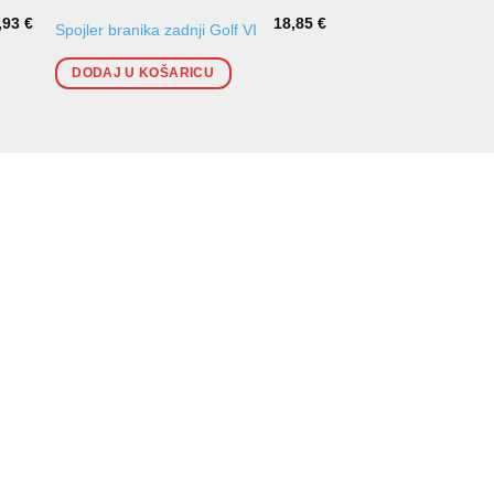
,93
€
18,85
€
Spojler zadnjeg bran
Spojler branika zadnji Golf VI
V
DODAJ U KOŠARICU
DODAJ U KOŠARI