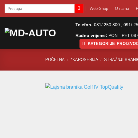
Skip
Pretraži:
Web-Shop
O nama
P
to
content
Telefon:
031/ 250 800 , 091/ 2
Radno vrijeme:
PON - PET 08:0
KATEGORIJE PROIZVO
POČETNA
/
*KAROSERIJA
/
STRAŽNJI BRANIC