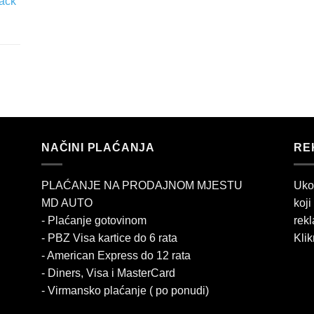
lack
NAČINI PLAĆANJA
RE
PLAĆANJE NA PRODAJNOM MJESTU
Uko
MD AUTO
koji
- Plaćanje gotovinom
rekl
- PBZ Visa kartice do 6 rata
Klik
- American Express do 12 rata
- Diners, Visa i MasterCard
- Virmansko plaćanje ( po ponudi)