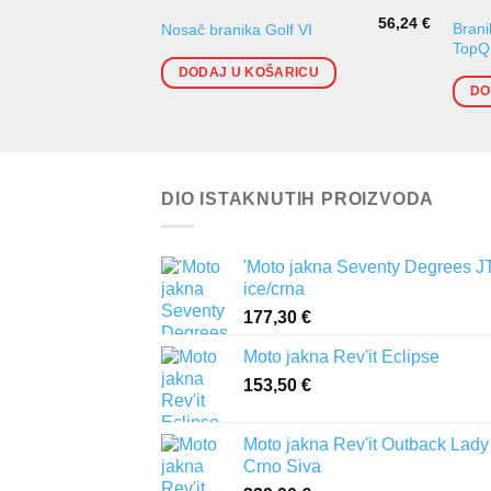
56,24
€
Brani
Nosač branika Golf VI
TopQu
DODAJ U KOŠARICU
DO
DIO ISTAKNUTIH PROIZVODA
'Moto jakna Seventy Degrees J
ice/crna
177,30
€
Moto jakna Rev'it Eclipse
153,50
€
Moto jakna Rev'it Outback Lady
Crno Siva