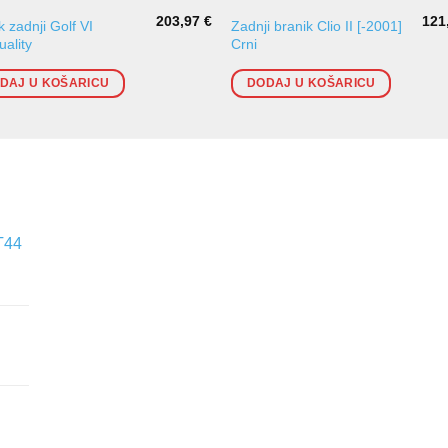
203,97
€
121
k zadnji Golf VI
Zadnji branik Clio II [-2001]
ality
Crni
DAJ U KOŠARICU
DODAJ U KOŠARICU
T44