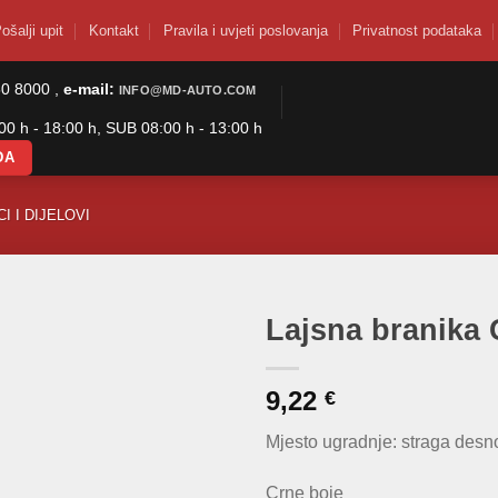
ošalji upit
Kontakt
Pravila i uvjeti poslovanja
Privatnost podataka
50 8000 ,
e-mail:
INFO@MD-AUTO.COM
0 h - 18:00 h, SUB 08:00 h - 13:00 h
DA
I I DIJELOVI
Lajsna branika 
9,22
€
Mjesto ugradnje: straga desn
Crne boje