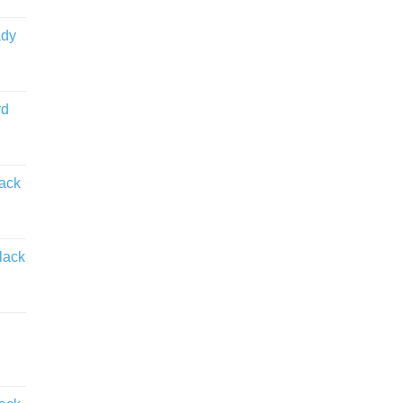
ady
rd
lack
lack