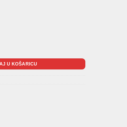
ity količina
AJ U KOŠARICU