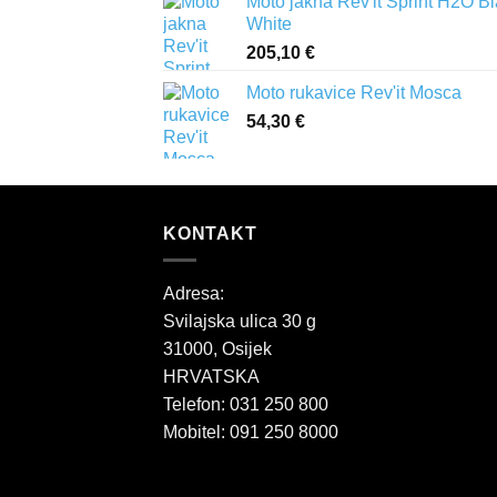
Moto jakna Rev'it Sprint H2O B
White
205,10
€
Moto rukavice Rev'it Mosca
54,30
€
KONTAKT
Adresa:
Svilajska ulica 30 g
31000, Osijek
HRVATSKA
Telefon: 031 250 800
Mobitel: 091 250 8000