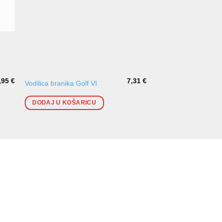
,95
€
7,31
€
Vodilica branika Golf VI
Vodilica branika Golf
DODAJ U KOŠARICU
DODAJ U KOŠARI