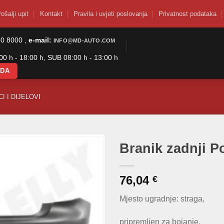
ošalji upit
Kontakt
Pravila i uvjeti poslovanja
Privatnost podataka
50 8000 ,
e-mail:
INFO@MD-AUTO.COM
0 h - 18:00 h, SUB 08:00 h - 13:00 h
ODA
I I DIJELOVI
Branik zadnji P
76,04
€
Mjesto ugradnje: straga,
pripremljen za bojanje,