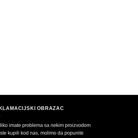
KLAMACIJSKI OBRAZAC
liko imate problema sa nekim proizvodom
 ste kupili kod nas, molimo da popunite