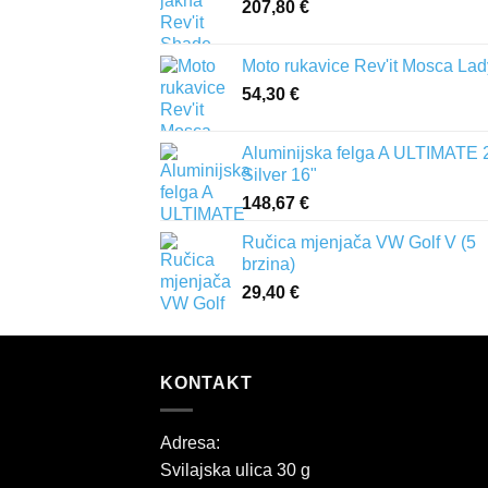
207,80
€
Moto rukavice Rev'it Mosca Lad
54,30
€
Aluminijska felga A ULTIMATE 
Silver 16"
148,67
€
Ručica mjenjača VW Golf V (5
brzina)
29,40
€
KONTAKT
Adresa:
Svilajska ulica 30 g