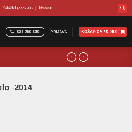
Kolačići (cookies)
Novosti
031 250 800
KOŠARICA /
0,00
€
PRIJAVA
olo -2014