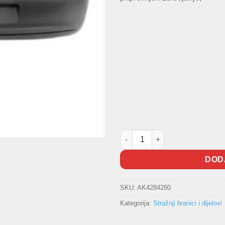
Branik zadnji Polo -2014 količ
DOD
SKU:
AK4284280
Kategorija:
Stražnji branici i dijelovi