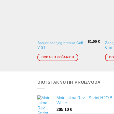
81,00
€
Spojler zadnjeg branika Golf
Zadnj
V GTi
Crni
DODAJ U KOŠARICU
DO
DIO ISTAKNUTIH PROIZVODA
Moto jakna Rev'it Sprint H2O B
White
205,10
€