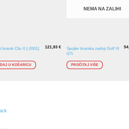
NEMA NA ZALIHI
121,93
€
54
i branik Clio II [-2001]
Spojler branika zadnji Golf VI
GTi
DAJ U KOŠARICU
PROČITAJ VIŠE
lack