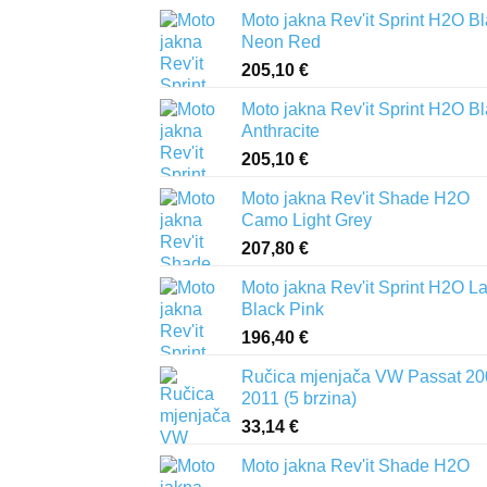
Moto jakna Rev'it Sprint H2O B
Neon Red
205,10
€
Moto jakna Rev'it Sprint H2O B
Anthracite
205,10
€
Moto jakna Rev'it Shade H2O
Camo Light Grey
207,80
€
Moto jakna Rev'it Sprint H2O L
Black Pink
196,40
€
Ručica mjenjača VW Passat 20
2011 (5 brzina)
33,14
€
Moto jakna Rev'it Shade H2O