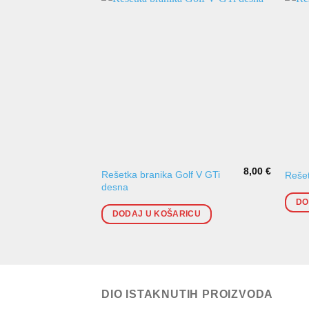
8,00
€
Rešetka branika Golf V GTi
Rešet
desna
DO
DODAJ U KOŠARICU
DIO ISTAKNUTIH PROIZVODA