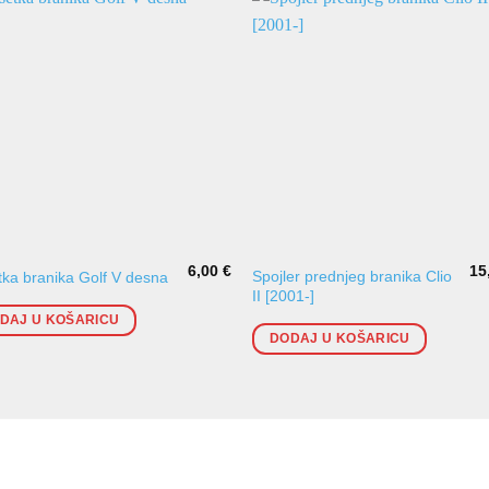
6,00
€
15
Spojler prednjeg branika Clio
ka branika Golf V desna
II [2001-]
DAJ U KOŠARICU
DODAJ U KOŠARICU