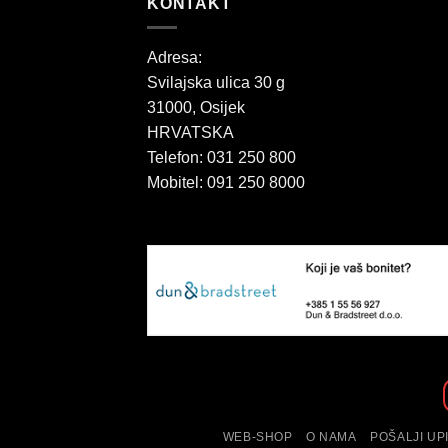
KONTAKT
91,20 €
Adresa:
Svilajska ulica 30 g
31000, Osijek
HRVATSKA
Telefon: 031 250 800
Mobitel: 091 250 8000
WEB-SHOP
O NAMA
POŠALJI UP