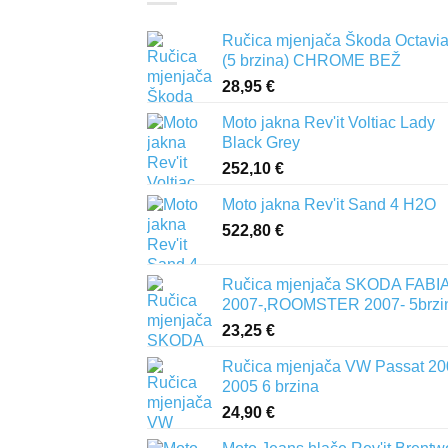
Ručica mjenjača Škoda Octavia 
(5 brzina) CHROME BEŽ
28,95
€
Moto jakna Rev'it Voltiac Lady
Black Grey
252,10
€
Moto jakna Rev'it Sand 4 H2O
522,80
€
Ručica mjenjača SKODA FABIA 
2007-,ROOMSTER 2007- 5brzi
23,25
€
Ručica mjenjača VW Passat 20
2005 6 brzina
24,90
€