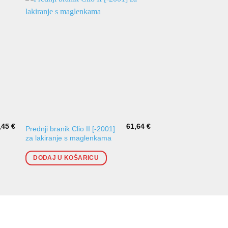
,45
€
61,64
€
Prednji branik Clio II [-2001]
Prednji branik Clio II
za lakiranje s maglenkama
2006] za lakiranje
DODAJ U KOŠARICU
DODAJ U KOŠARI