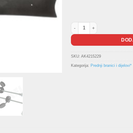
Zimska zaštita hladnjaka Golf 
DOD
SKU:
AK4215229
Kategorija:
Prednji branici i dijelovi*