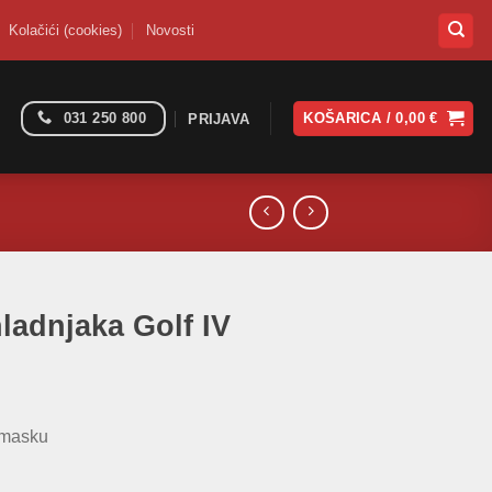
Kolačići (cookies)
Novosti
031 250 800
KOŠARICA /
0,00
€
PRIJAVA
hladnjaka Golf IV
 masku