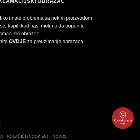
KLAMACIJSKI OBRAZAC
liko imate problema sa nekim proizvodom
 ste kupili kod nas, molimo da popunite
amacijski obrazac.
nite
OVDJE
za preuzimanje obrazaca !
Kontaktirajte
ard
Cash
nas
On
KA
KOLAČIĆI (COOKIES)
NOVOSTI
Delivery