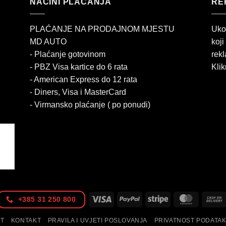
NAČINI PLAĆANJA
RE
PLAĆANJE NA PRODAJNOM MJESTU
Uko
MD AUTO
koji
- Plaćanje gotovinom
rekl
- PBZ Visa kartice do 6 rata
Klik
- American Express do 12 rata
- Diners, Visa i MasterCard
- Virmansko plaćanje ( po ponudi)
Visa
PayPal
Stripe
MasterC
+385 31 250 800
IT
KONTAKT
PRAVILA I UVJETI POSLOVANJA
PRIVATNOST PODATA