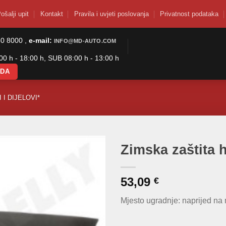
ošalji upit
Kontakt
Pravila i uvjeti poslovanja
Privatnost podataka
50 8000 ,
e-mail:
INFO@MD-AUTO.COM
0 h - 18:00 h, SUB 08:00 h - 13:00 h
ODA
 I DIJELOVI*
Zimska zaštita 
53,09
€
Mjesto ugradnje: naprijed na