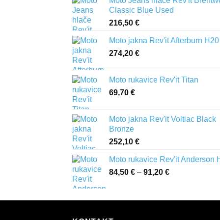
Moto Jeans hlače Rev'it Brent
Classic Blue Used
216,50
€
Moto jakna Rev'it Afterburn H20
274,20
€
Moto rukavice Rev'it Titan
69,70
€
Moto jakna Rev'it Voltiac Black
Bronze
252,10
€
Moto rukavice Rev'it Anderson
84,50
€
–
91,20
€
Raspon
cijena:
od
84,50 €
do