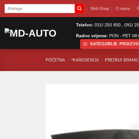
Skip
Pretraži:
Web-Shop
O nama
P
to
content
Telefon:
031/ 250 800 , 091/ 2
Radno vrijeme:
PON - PET 08:0
KATEGORIJE PROIZV
POČETNA
/
*KAROSERIJA
/
PREDNJI BRANICI