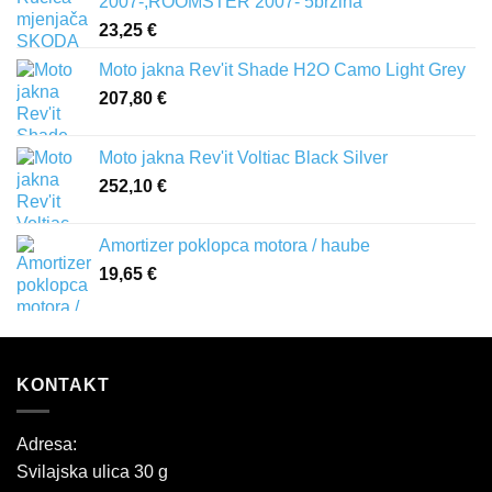
2007-,ROOMSTER 2007- 5brzina
23,25
€
Moto jakna Rev'it Shade H2O Camo Light Grey
207,80
€
Moto jakna Rev'it Voltiac Black Silver
252,10
€
Amortizer poklopca motora / haube
19,65
€
KONTAKT
Adresa:
Svilajska ulica 30 g