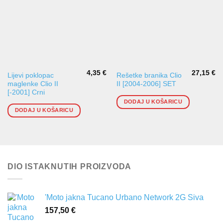
4,35
€
27,15
€
Lijevi poklopac
Rešetke branika Clio
maglenke Clio II
II [2004-2006] SET
[-2001] Crni
DODAJ U KOŠARICU
DODAJ U KOŠARICU
DIO ISTAKNUTIH PROIZVODA
'Moto jakna Tucano Urbano Network 2G Siva
157,50
€