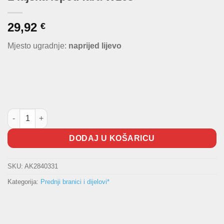
29,92
€
Mjesto ugradnje:
naprijed lijevo
L lajsna ispod fara W163 količina
DODAJ U KOŠARICU
SKU:
AK2840331
Kategorija:
Prednji branici i dijelovi*