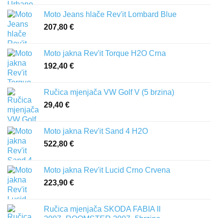
Moto Jeans hlače Rev'it Lombard Blue
207,80
€
Moto jakna Rev'it Torque H2O Crna
192,40
€
Ručica mjenjača VW Golf V (5 brzina)
29,40
€
Moto jakna Rev'it Sand 4 H2O
522,80
€
Moto jakna Rev'it Lucid Crno Crvena
223,90
€
Ručica mjenjača SKODA FABIA II