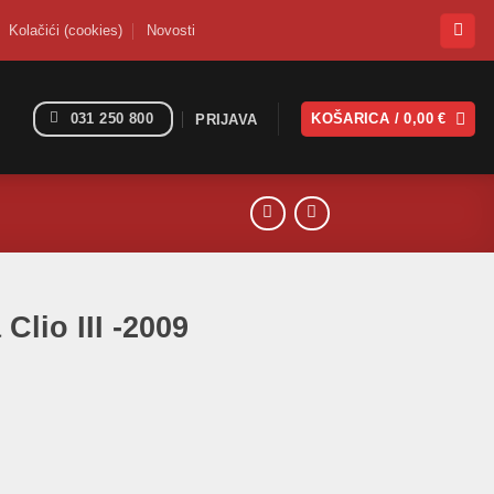
Kolačići (cookies)
Novosti
031 250 800
KOŠARICA /
0,00
€
PRIJAVA
Clio III -2009