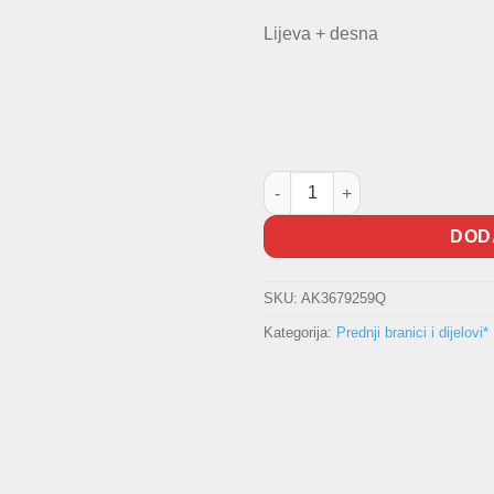
Lijeva + desna
Rešetke branika Clio III -2009 
DOD
SKU:
AK3679259Q
Kategorija:
Prednji branici i dijelovi*