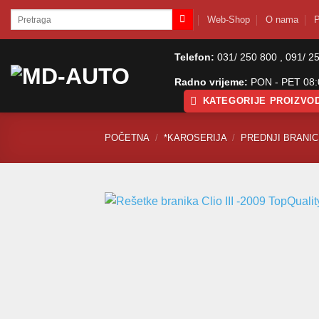
Skip
Pretraži:
Web-Shop
O nama
P
to
content
Telefon:
031/ 250 800 , 091/ 2
Radno vrijeme:
PON - PET 08:0
KATEGORIJE PROIZVO
POČETNA
/
*KAROSERIJA
/
PREDNJI BRANICI