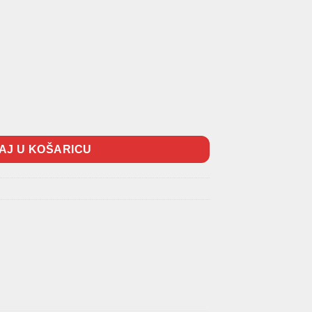
TopQuality količina
AJ U KOŠARICU