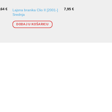
,64
€
7,95
€
Lajsna branika Clio II [2001-]
Rešetka branika Gol
Srednja
DODAJ U KOŠARI
DODAJ U KOŠARICU