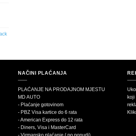
lack
NAČINI PLAĆANJA
RE
PLAĆANJE NA PRODAJNOM MJESTU
Uko
MD AUTO
koji
- Plaćanje gotovinom
rekl
- PBZ Visa kartice do 6 rata
Klik
- American Express do 12 rata
- Diners, Visa i MasterCard
- Virmansko plaćanje ( po ponudi)