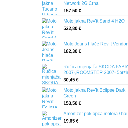
Network 2G Crna
157,50
€
Moto jakna Rev'it Sand 4 H2O
522,80
€
Moto Jeans hlače Rev'it Vendo
182,30
€
Ručica mjenjača SKODA FABIA 
2007-,ROOMSTER 2007- 5brzi
30,45
€
Moto jakna Rev'it Eclipse Dark
Green
153,50
€
Amortizer poklopca motora / ha
19,65
€