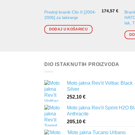
174,57
€
Prednji branik Clio II [2004-
Bran
2006] za lakiranje
HATC
lak, 
DODAJ U KOŠARICU
DO
DIO ISTAKNUTIH PROIZVODA
Moto jakna Rev'it Voltiac Black
Silver
252,10
€
Moto jakna Rev'it Sprint H2O B
Anthracite
205,10
€
'Moto jakna Tucano Urbano