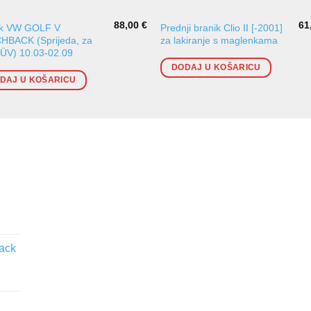
88,00
€
61
ik VW GOLF V
Prednji branik Clio II [-2001]
HBACK (Sprijeda, za
za lakiranje s maglenkama
TÜV) 10.03-02.09
DODAJ U KOŠARICU
DAJ U KOŠARICU
lack