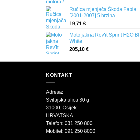
Ručica mjenjača Škoda Fabia
[2001-2007] 5 brzina
19,71
€
Moto jakna Rev'it Sprint H2O B
White
205,10
€
KONTAKT
Adresa:
Svilajska ulica 30 g
31000, Osijek
HRVATSKA
Telefon: 031 250 800
Mobitel: 091 250 8000