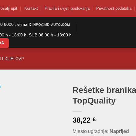
ošalji upit
Kontakt
Pravila i uvjeti poslovanja
Privatnost podataka
50 8000 ,
e-mail:
INFO@MD-AUTO.COM
0 h - 18:00 h, SUB 08:00 h - 13:00 h
DA
 I DIJELOVI*
Rešetke branika 
TopQuality
38,22
€
Mjesto ugradnje:
Naprijed