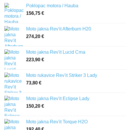
Poklopac motora / Hauba
156,75
€
Moto jakna Rev'it Afterburn H20
274,20
€
Moto jakna Rev'it Lucid Crna
223,90
€
Moto rukavice Rev'it Striker 3 Lady
73,80
€
Moto jakna Rev'it Eclipse Lady
150,20
€
Moto jakna Rev'it Torque H2O
192,40
€