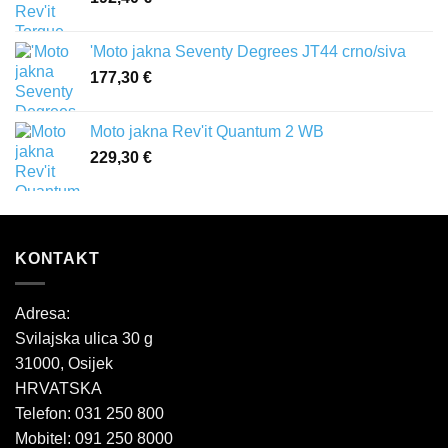
'Moto jakna Seventy Degrees JT44 crno/siva
177,30
€
Moto jakna Rev'it Quantum 2 WB
229,30
€
KONTAKT
Adresa:
Svilajska ulica 30 g
31000, Osijek
HRVATSKA
Telefon: 031 250 800
Mobitel: 091 250 8000