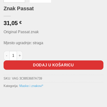
Znak Passat
31,05
€
Original Passat znak
Mjesto ugradnje: straga
Znak Passat količina
DODAJ U KOŠARICU
SKU:
VAG 3C8853687A739
Kategorija:
Maske i znakovi*