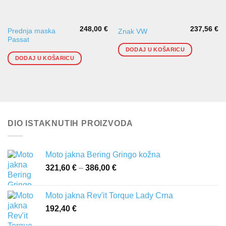
248,00
€
237,56
€
Prednja maska
Znak VW
Passat
DODAJ U KOŠARICU
DODAJ U KOŠARICU
DIO ISTAKNUTIH PROIZVODA
Moto jakna Bering Gringo kožna
321,60
€
–
386,00
€
Raspon
cijena:
od
Moto jakna Rev'it Torque Lady Crna
321,60 €
192,40
€
do
386,00 €