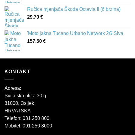
Ručica mjenjača Škoda Octavia II (6 brzina)
29,70
€
'Moto jakna Tucano Urbano Network 2G Siva
157,50
€
KONTAKT
Adresa:
Svilajska ulica 30 g
31000, Osijek
HRVATSKA
Telefon: 031 250 800
Mobitel: 091 250 8000