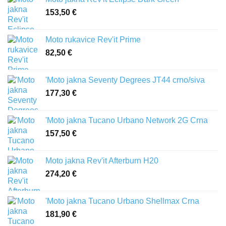
153,50
€
Moto rukavice Rev'it Prime
82,50
€
'Moto jakna Seventy Degrees JT44 crno/siva
177,30
€
'Moto jakna Tucano Urbano Network 2G Crna
157,50
€
Moto jakna Rev'it Afterburn H20
274,20
€
'Moto jakna Tucano Urbano Shellmax Crna
181,90
€