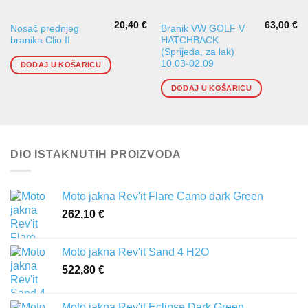
20,40
€
63,00
€
Nosač prednjeg
Branik VW GOLF V
branika Clio II
HATCHBACK
(Sprijeda, za lak)
10.03-02.09
DODAJ U KOŠARICU
DODAJ U KOŠARICU
DIO ISTAKNUTIH PROIZVODA
Moto jakna Rev'it Flare Camo dark Green
262,10
€
Moto jakna Rev'it Sand 4 H2O
522,80
€
Moto jakna Rev'it Eclipse Dark Green