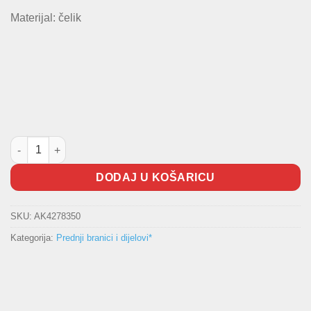
Materijal: čelik
Nosač prednjeg branika količina
DODAJ U KOŠARICU
SKU:
AK4278350
Kategorija:
Prednji branici i dijelovi*