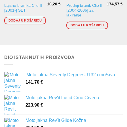
16,20
€
174,57
€
Lajsne branika Clio II
Prednji branik Clio II
[2001-] SET
[2004-2006] za
lakiranje
DODAJ U KOŠARICU
DODAJ U KOŠARICU
DIO ISTAKNUTIH PROIZVODA
'Moto jakna Seventy Degrees JT32 crno/siva
141,70
€
Moto jakna Rev'it Lucid Crno Crvena
223,90
€
Moto jakna Rev'it Glide Kožna