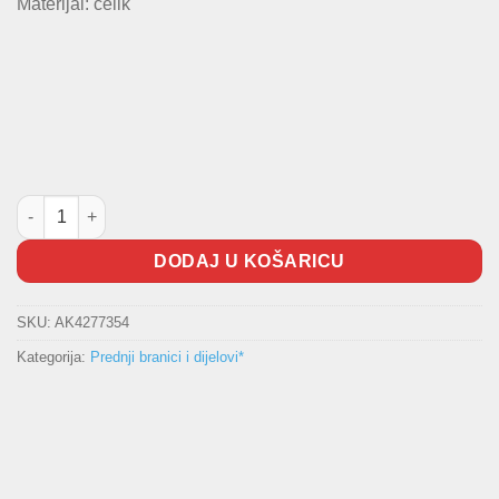
Materijal: čelik
Nosač branika / gredica Polo 2005- količina
DODAJ U KOŠARICU
SKU:
AK4277354
Kategorija:
Prednji branici i dijelovi*