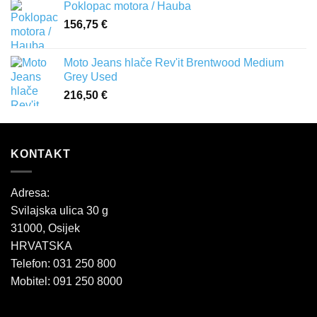
Poklopac motora / Hauba
156,75
€
Moto Jeans hlače Rev'it Brentwood Medium
Grey Used
216,50
€
KONTAKT
Adresa:
Svilajska ulica 30 g
31000, Osijek
HRVATSKA
Telefon: 031 250 800
Mobitel: 091 250 8000