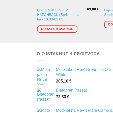
63,00
€
Branik VW GOLF V
Lajsn
HATCHBACK (Sprijeda, za
Sred
lak) 10.03-02.09
DO
DODAJ U KOŠARICU
DIO ISTAKNUTIH PROIZVODA
Moto jakna Rev'it Sprint H2O B
White
205,10
€
Blatobran Passat
72,33
€
Moto jakna Rev'it Flare Camo d