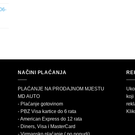
06-
NAČINI PLAĆANJA
RE
PLAĆANJE NA PRODAJNOM MJESTU
Uko
MD AUTO
koji
- Plaćanje gotovinom
rekl
- PBZ Visa kartice do 6 rata
Klik
- American Express do 12 rata
- Diners, Visa i MasterCard
- Virmansko plaćanje ( po ponudi)