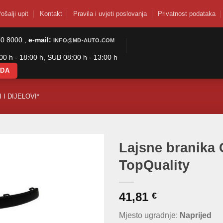
ošalji upit
Kontakt
Pravila i uvjeti poslovanja
Privatnost podataka
50 8000 ,
e-mail:
INFO@MD-AUTO.COM
0 h - 18:00 h, SUB 08:00 h - 13:00 h
ODA
 I DIJELOVI*
Lajsne branika C
TopQuality
41,81
€
Mjesto ugradnje:
Naprijed