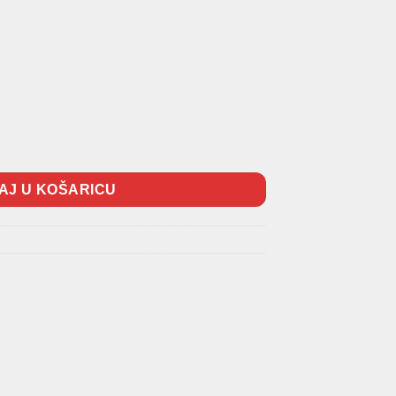
opQuality količina
AJ U KOŠARICU