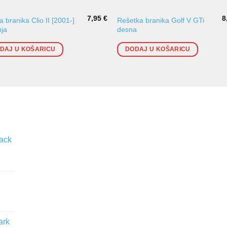
7,95
€
8
a branika Clio II [2001-]
Rešetka branika Golf V GTi
nja
desna
DAJ U KOŠARICU
DODAJ U KOŠARICU
lack
ark