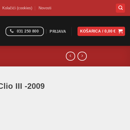
Kolačići (cookies)
Novosti
031 250 800
KOŠARICA /
0,00
€
PRIJAVA
lio III -2009