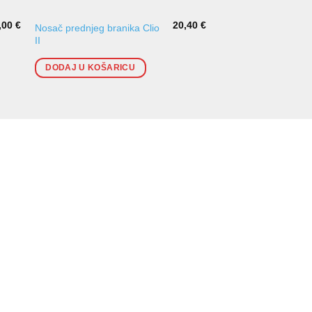
,00
€
20,40
€
Nosač prednjeg branika Clio
Prednji branik Clio II
II
za lakiranje s magl
DODAJ U KOŠARICU
DODAJ U KOŠARI