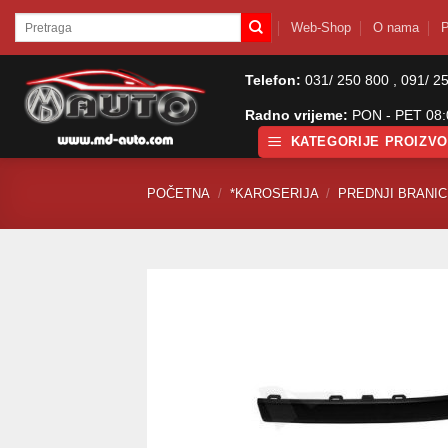
Skip
Pretraži:
Web-Shop
O nama
P
to
content
Telefon:
031/ 250 800 , 091/ 2
Radno vrijeme:
PON - PET 08:0
KATEGORIJE PROIZV
POČETNA
/
*KAROSERIJA
/
PREDNJI BRANICI