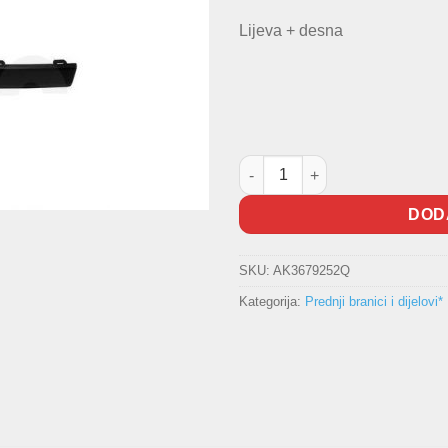
Lijeva + desna
Lajsne branika Clio III -2009 T
DOD
SKU:
AK3679252Q
Kategorija:
Prednji branici i dijelovi*