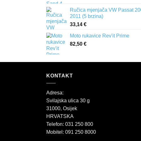
Ručica mjenjača VW Passat 20
2011 (5 brzina)
33,14
€
Moto rukavice Rev'it Prime
82,50
€
KONTAKT
Adresa:
Svilajska ulica 30 g
31000, Osijek
HRVATSKA
Telefon: 031 250 800
Mobitel: 091 250 8000