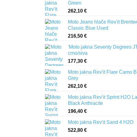
Green
262,10
€
Moto Jeans hlače Rev'it Brent
Classic Blue Used
216,50
€
'Moto jakna Seventy Degrees J
crno/siva
177,30
€
Moto jakna Rev'it Flare Camo B
Grey
262,10
€
Moto jakna Rev'it Sprint H2O L
Black Anthracite
196,40
€
Moto jakna Rev'it Sand 4 H2O
522,80
€