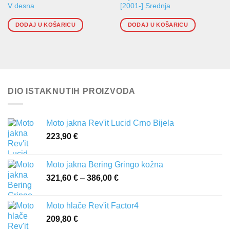
V desna
[2001-] Srednja
DODAJ U KOŠARICU
DODAJ U KOŠARICU
DIO ISTAKNUTIH PROIZVODA
Moto jakna Rev'it Lucid Crno Bijela
223,90
€
Moto jakna Bering Gringo kožna
321,60
€
–
386,00
€
Raspon
cijena:
od
Moto hlače Rev'it Factor4
321,60 €
209,80
€
do