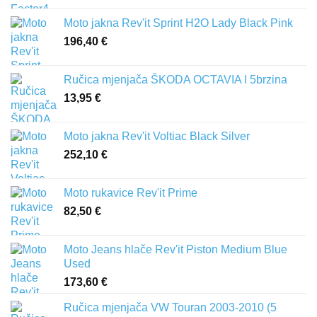
386,00 €
Moto jakna Rev'it Sprint H2O Lady Black Pink
196,40
€
Ručica mjenjača ŠKODA OCTAVIA I 5brzina
13,95
€
Moto jakna Rev'it Voltiac Black Silver
252,10
€
Moto rukavice Rev'it Prime
82,50
€
Moto Jeans hlače Rev'it Piston Medium Blue
Used
173,60
€
Ručica mjenjača VW Touran 2003-2010 (5