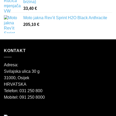
brzina)
33,40
€
Moto jakna Rev'it Sprint H2O Black Anthracite
205,10
€
KONTAKT
Adresa:
Svilajska ulica 30 g
31000, Osijek
HRVATSKA
Telefon: 031 250 800
Mobitel: 091 250 8000