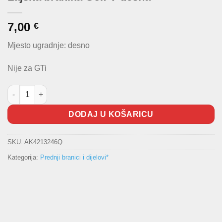
7,00
€
Mjesto ugradnje: desno
Nije za GTi
Lajsna branika Golf V desna količina
DODAJ U KOŠARICU
SKU:
AK4213246Q
Kategorija:
Prednji branici i dijelovi*