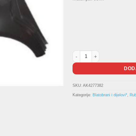
Zadnja stranica Polo 2001-2009
DOD
SKU:
AK4277382
Kategorije:
Blatobrani i dijelovi*
,
Rub