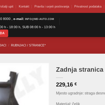
ošalji upit
Kontakt
Pravila i uvjeti poslovanja
Privatnost podataka
50 8000 ,
e-mail:
INFO@MD-AUTO.COM
0 h - 18:00 h, SUB 08:00 h - 13:00 h
ODA
JACI
/
RUBNJACI / STRANICE*
Zadnja stranica
229,16
€
Mjesto ugradnje: straga desn
Materijal: čelik