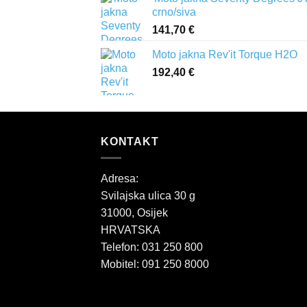
crno/siva
141,70
€
Moto jakna Rev'it Torque H2O
192,40
€
KONTAKT
Adresa:
Svilajska ulica 30 g
31000, Osijek
HRVATSKA
Telefon: 031 250 800
Mobitel: 091 250 8000