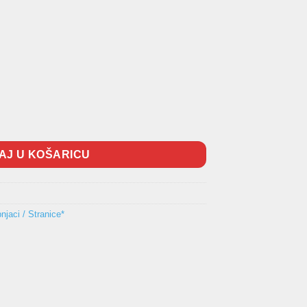
 5vrata količina
AJ U KOŠARICU
njaci / Stranice*