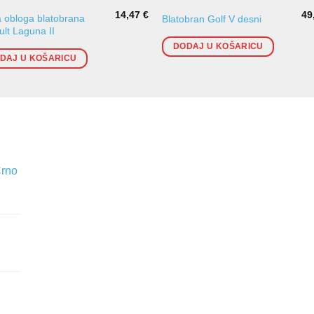
14,47
€
49
a obloga blatobrana
Blatobran Golf V desni
lt Laguna II
DODAJ U KOŠARICU
DAJ U KOŠARICU
Crno