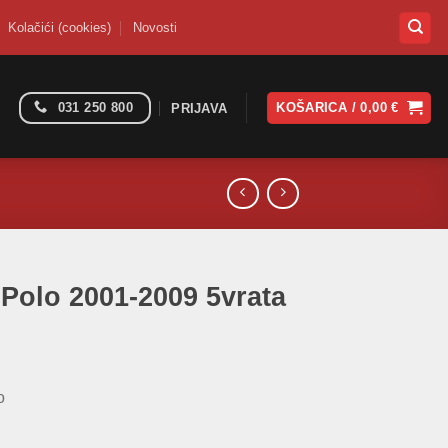
Kolačići (cookies)
Novosti
031 250 800
KOŠARICA /
0,00
€
PRIJAVA
 Polo 2001-2009 5vrata
o