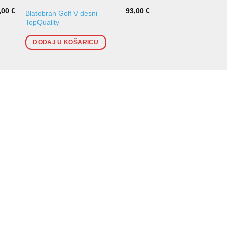
,00
€
93,00
€
Blatobran Golf V desni
Nosač blatobrana Go
TopQuality
desni
DODAJ U KOŠARICU
DODAJ U KOŠARI