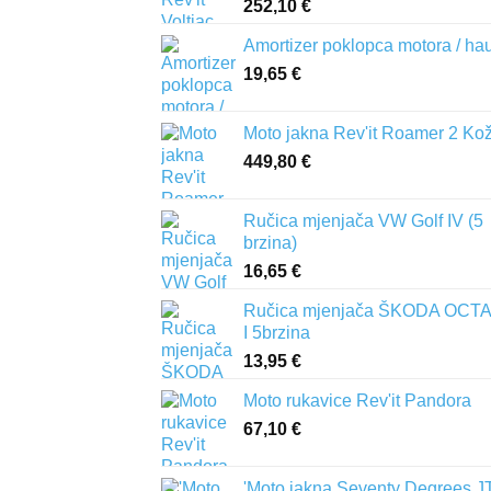
252,10
€
Amortizer poklopca motora / ha
19,65
€
Moto jakna Rev'it Roamer 2 Ko
449,80
€
Ručica mjenjača VW Golf IV (5
brzina)
16,65
€
Ručica mjenjača ŠKODA OCTA
I 5brzina
13,95
€
Moto rukavice Rev'it Pandora
67,10
€
'Moto jakna Seventy Degrees J