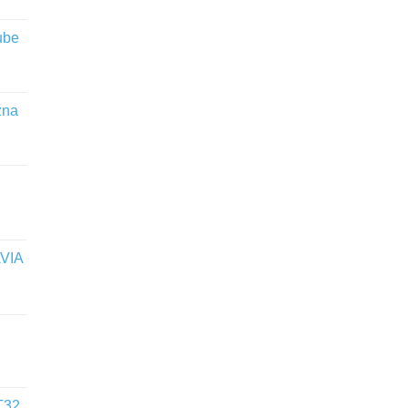
ube
žna
VIA
T32