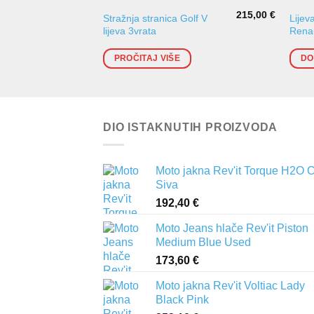
215,00
€
Stražnja stranica Golf V
Lijev
lijeva 3vrata
Renau
PROČITAJ VIŠE
DO
DIO ISTAKNUTIH PROIZVODA
Moto jakna Rev'it Torque H2O 
Siva
192,40
€
Moto Jeans hlače Rev'it Piston
Medium Blue Used
173,60
€
Moto jakna Rev'it Voltiac Lady
Black Pink