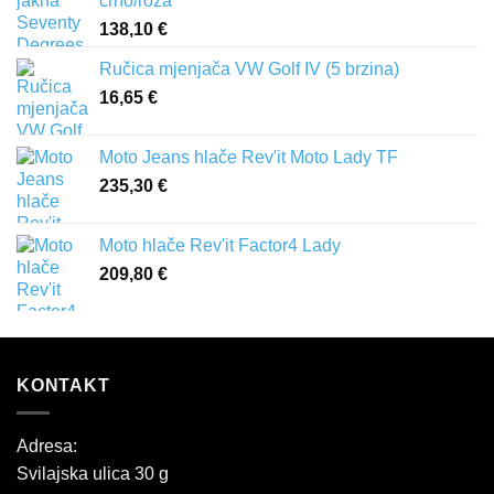
crno/roza
138,10
€
Ručica mjenjača VW Golf IV (5 brzina)
16,65
€
Moto Jeans hlače Rev'it Moto Lady TF
235,30
€
Moto hlače Rev'it Factor4 Lady
209,80
€
KONTAKT
Adresa:
Svilajska ulica 30 g