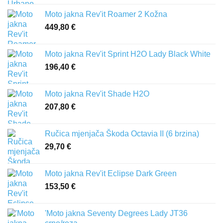
Moto jakna Rev'it Roamer 2 Kožna
449,80
€
Moto jakna Rev'it Sprint H2O Lady Black White
196,40
€
Moto jakna Rev'it Shade H2O
207,80
€
Ručica mjenjača Škoda Octavia II (6 brzina)
29,70
€
Moto jakna Rev'it Eclipse Dark Green
153,50
€
'Moto jakna Seventy Degrees Lady JT36